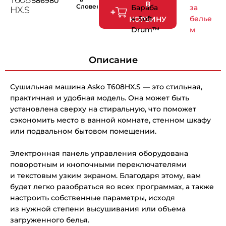
586980
В
Словении
Бараба
за
HX.S
н Soft
белье
КОРЗИНУ
Drum™
м
Описание
Сушильная машина Asko T608HX.S — это стильная,
практичная и удобная модель. Она может быть
установлена сверху на стиральную, что поможет
сэкономить место в ванной комнате, стенном шкафу
или подвальном бытовом помещении.
Электронная панель управления оборудована
поворотным и кнопочными переключателями
и текстовым узким экраном. Благодаря этому, вам
будет легко разобраться во всех программах, а также
настроить собственные параметры, исходя
из нужной степени высушивания или объема
загруженного белья.