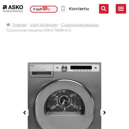
0
Контакты
0
руб.
Главная
Уход за бельем
Сушильные машины
Сушильная машина ASKO T608HX.S