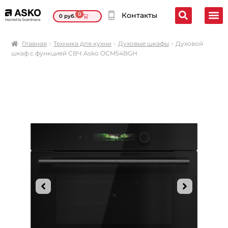
0
Контакты
0
руб.
Главная
Техника для кухни
Духовые шкафы
Духовой
шкаф с функцией СВЧ Asko OCM54BGH