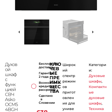
КЛЮ
Духов
Бесплатная
Широк
Категори
доставка
ЧЕВ
ой
ий
и:
ЫЕ
Гарантия
шкаф
спектр
Духовые
2 года
ПРЕ
с
режим
шкафы
,
ИМУ
Возможность
функ
ЩЕС
кредита и
ов
Компактн
цией
рассрочки
ТВА
пригот
ые
СВЧ
Сделано
овлен
духовые
Asko
в
Словении
ия для
шкафы
,
OCM5
униве
Техника
4BGH