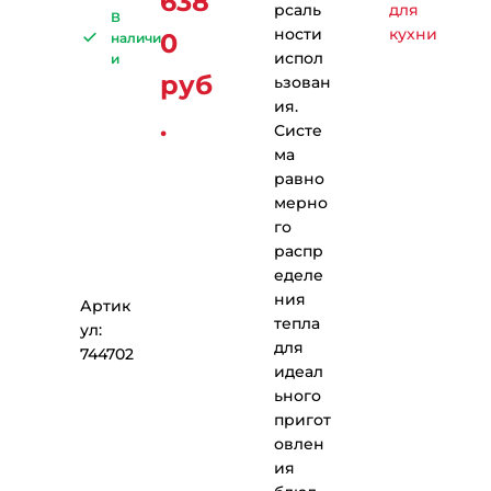
638
рсаль
для
В
ности
кухни
0
наличи
испол
и
руб
ьзован
ия.
.
Систе
ма
равно
мерно
го
распр
еделе
ния
Артик
тепла
ул:
для
744702
идеал
ьного
пригот
овлен
ия