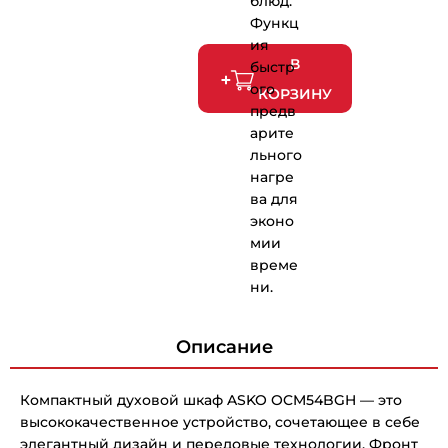
блюд.
Функц
ия
В
быстр
ого
КОРЗИНУ
предв
арите
льного
нагре
ва для
эконо
мии
време
ни.
Описание
Компактный духовой шкаф ASKO OCM54BGH — это
высококачественное устройство, сочетающее в себе
элегантный дизайн и передовые технологии. Фронт