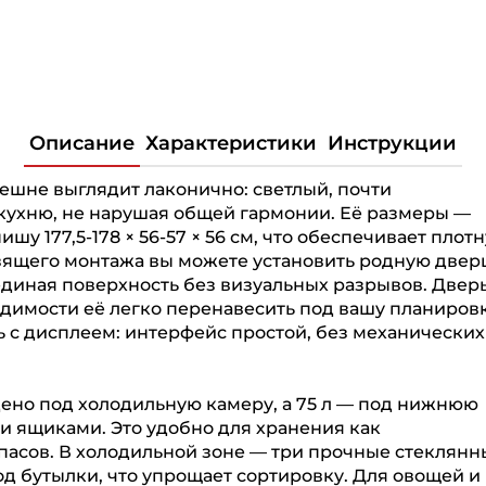
Описание
Характеристики
Инструкции
шне выглядит лаконично: светлый, почти
кухню, не нарушая общей гармонии. Её размеры —
ишу 177,5-178 × 56-57 × 56 см, что обеспечивает плот
ьзящего монтажа вы можете установить родную двер
единая поверхность без визуальных разрывов. Двер
димости её легко перенавесить под вашу планировк
 с дисплеем: интерфейс простой, без механических
едено под холодильную камеру, а 75 л — под нижнюю
 ящиками. Это удобно для хранения как
пасов. В холодильной зоне — три прочные стеклянн
од бутылки, что упрощает сортировку. Для овощей и