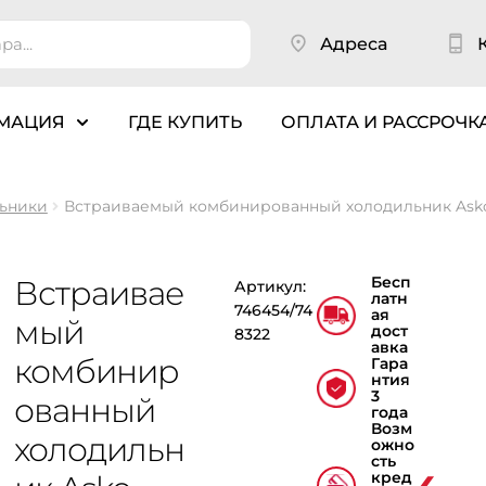
Адреса
МАЦИЯ
ГДЕ КУПИТЬ
ОПЛАТА И РАССРОЧК
ьники
Встраиваемый комбинированный холодильник Ask
Бесп
Встраивае
Артикул:
латн
746454/74
ая
мый
дост
8322
авка
комбинир
Гара
нтия
3
ованный
года
Возм
холодильн
ожно
сть
кред