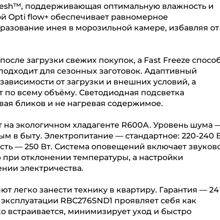
resh™, поддерживающая оптимальную влажность и
ой Opti flow+ обеспечивает равномерное
разование инея в морозильной камере, избавляя от
осле загрузки свежих покупок, а Fast Freeze спосо
о подходит для сезонных заготовок. Адаптивный
ависимости от загрузки и внешних условий, а
 по всему объёму. Светодиодная подсветка
вая бликов и не нагревая содержимое.
 на экологичном хладагенте R600A. Уровень шума 
ным в быту. Электропитание — стандартное: 220-240 В
ость — 250 Вт. Система оповещений включает звуков
р при отклонении температуры, а настройки
нии электричества.
ют легко занести технику в квартиру. Гарантия — 24
 эксплуатации RBC276SND1 проявляет себя как
о встраивается, минимизирует уход и быстро