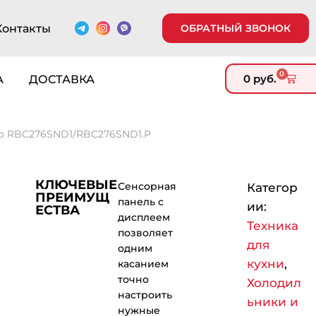
Контакты
ОБРАТНЫЙ ЗВОНОК
0
0
руб.
А
ДОСТАВКА
o RBC276SND1/RBC276SND1.P
КЛЮЧЕВЫЕ
Сенсорная
Категор
ПРЕИМУЩ
панель с
ии:
ЕСТВА
дисплеем
Техника
позволяет
для
одним
кухни
,
касанием
точно
Холодил
настроить
ьники и
нужные