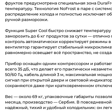
фруктов предусмотрена специальная зона DuraF
температуру. Технология NoFrost в паре с систем
распределение холода и полностью исключает об
ручной разморозки.
Функция Super Cool быстро снижает температуру п
заморозить до 6 кг продуктов за сутки — отличн
контроль автоматически корректирует режимы в з
вентилятор гарантирует стабильный микроклимат
равномерно освещает всё пространство, не созда
Прибор оснащён одним компрессором и работает
всего 35 дБ, что делает его практически незамет
50/60 Гц, кабель длиной 3 м, максимальная мощн
сигнал при открытой двери и световой индикато
сохраняются даже при кратковременном отключе
Вес — около 69 кг, упаковочные габариты позволя
месяца, производство — Сербия. В повседневной
надёжный, тихий и удобный холодильник: он легк