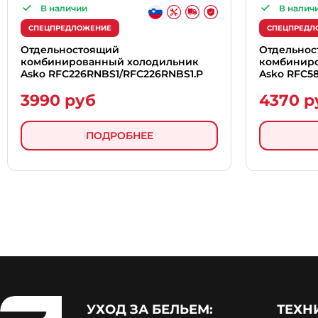
В наличии
В налич
СПЕЦПРЕДЛОЖЕНИЕ
СПЕЦПРЕДЛ
Отдельностоящий
Отдельно
комбинированный холодильник
комбинир
Asko RFC226RNBS1/RFC226RNBS1.P
Asko RFC5
3990 руб
4370 р
ПОДРОБНЕЕ
УХОД ЗА БЕЛЬЕМ:
ТЕХН