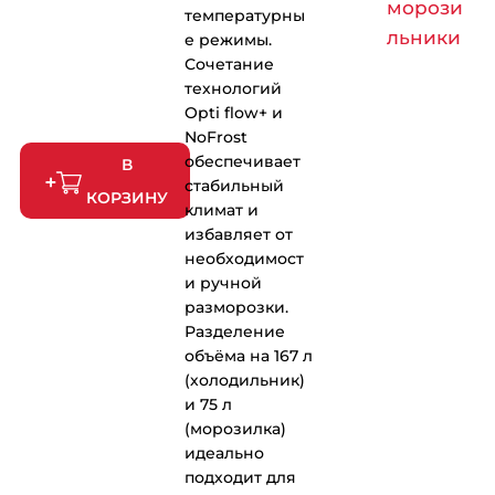
морози
температурны
льники
е режимы.
Сочетание
технологий
Opti flow+ и
NoFrost
обеспечивает
В
стабильный
КОРЗИНУ
климат и
избавляет от
необходимост
и ручной
разморозки.
Разделение
объёма на 167 л
(холодильник)
и 75 л
(морозилка)
идеально
подходит для