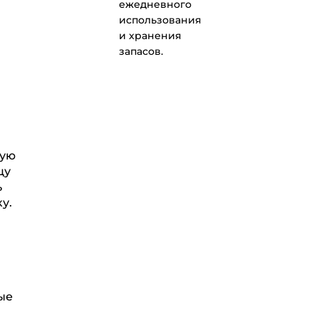
ежедневного
использования
и хранения
запасов.
ную
цу
ь
у.
ые