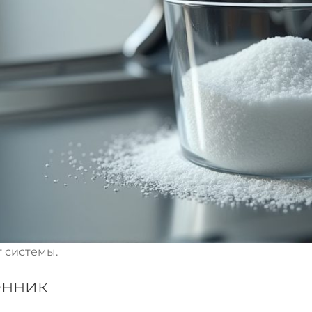
 системы.
енник