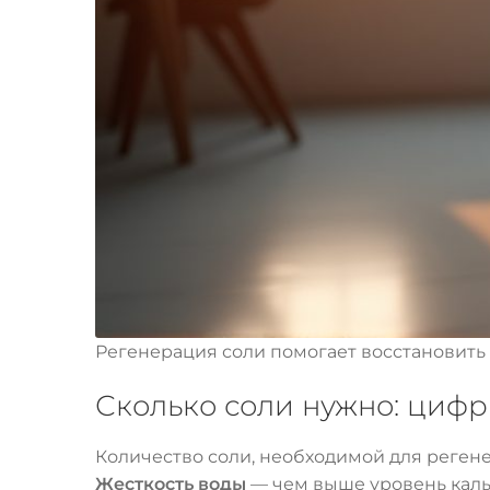
Регенерация соли помогает восстановить
Сколько соли нужно: цифр
Количество соли, необходимой для регене
Жесткость воды
— чем выше уровень кальц