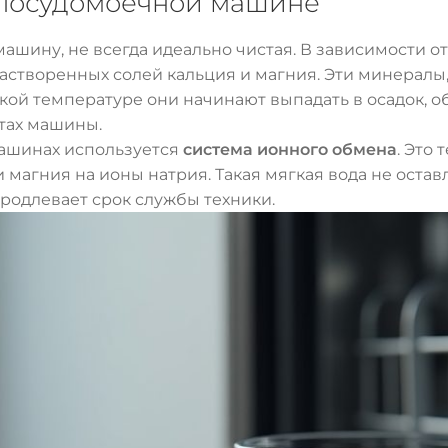
в посудомоечной машине
ашину, не всегда идеально чистая. В зависимости от
створенных солей кальция и магния. Эти минералы, 
ой температуре они начинают выпадать в осадок, об
тах машины.
машинах используется
система ионного обмена
. Это
 магния на ионы натрия. Такая мягкая вода не остав
продлевает срок службы техники.