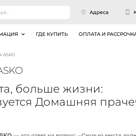
Адреса
МАЦИЯ
ГДЕ КУПИТЬ
ОПЛАТА И РАССРОЧК
я ASKO
ASKO
а, больше жизни:
зуется Домашняя прач
— это ответ на вопрос: «Сколько места дол
ASKO