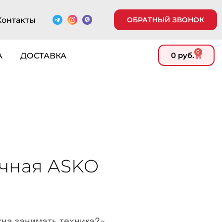
Контакты
ОБРАТНЫЙ ЗВОНОК
0
0
руб.
А
ДОСТАВКА
ечная ASKO
жна занимать техника?».