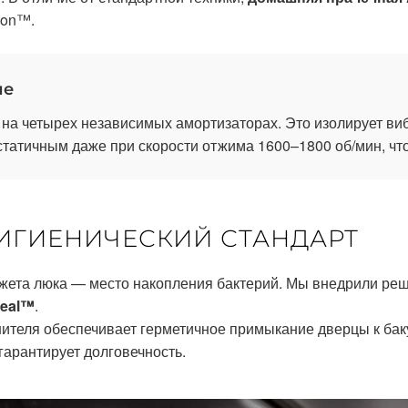
ion™.
ие
 на четырех независимых амортизаторах. Это изолирует ви
статичным даже при скорости отжима 1600–1800 об/мин, что
 ГИГИЕНИЧЕСКИЙ СТАНДАРТ
жета люка — место накопления бактерий. Мы внедрили ре
Seal™
.
нителя обеспечивает герметичное примыкание дверцы к бак
 гарантирует долговечность.