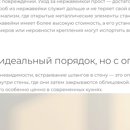
х повреждений. Уход за нержавейкой прост — достат
роб из нержавейки служит дольше и не теряет свой 
нимализм, где открытые металлические элементы стан
жавейки имеет более высокую стоимость, а его устан
меров или неровности крепления могут испортить в
 идеальный порядок, но с 
й невидимости, встраивание шлангов в стену — это о
нутри стены, где они затем закрываются облицовкой
то особенно ценно в современных кухнях.