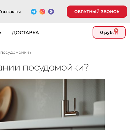
Контакты
ОБРАТНЫЙ ЗВОНОК
0
0
руб.
А
ДОСТАВКА
 посудомойки?
вании посудомойки?