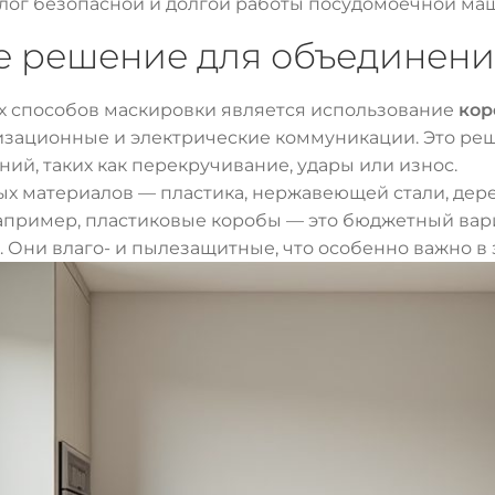
лог безопасной и долгой работы посудомоечной ма
ое решение для объединен
х способов маскировки является использование
кор
изационные и электрические коммуникации. Это ре
ий, таких как перекручивание, удары или износ.
ых материалов — пластика, нержавеющей стали, дере
Например, пластиковые коробы — это бюджетный вари
 Они влаго- и пылезащитные, что особенно важно в 