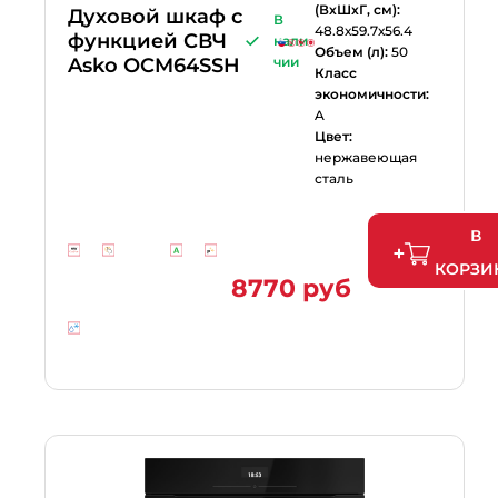
(ВхШхГ, см):
Духовой шкаф с
В
48.8х59.7х56.4
функцией СВЧ
нали
Объем (л):
50
Asko OCM64SSH
чии
Класс
экономичности:
A
Цвет:
нержавеющая
сталь
В
КОРЗИ
8770 руб