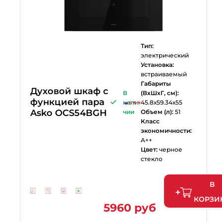
Тип:
электрический
Установка:
встраиваемый
Габариты
Духовой шкаф с
В
(ВхШхГ, см):
функцией пара
нали
45.8х59.34х55
Asko OCS54BGH
чии
Объем (л):
51
Класс
экономичности:
A++
Цвет:
черное
стекло
В
КОРЗИ
5960 руб