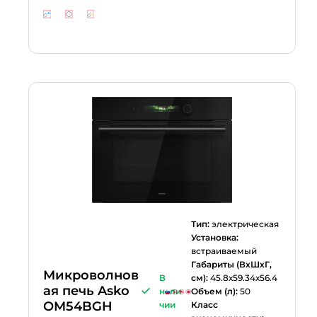
Тип:
электрическая
Установка:
встраиваемый
Габариты (ВхШхГ,
Микроволнов
В
см):
45.8х59.34х56.4
ая печь Asko
нали
Объем (л):
50
OM54BGH
чии
Класс