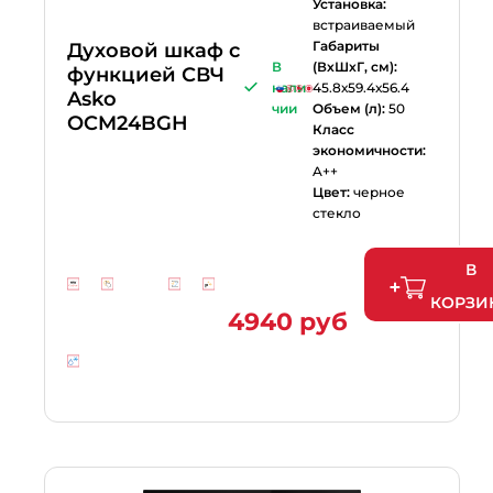
Установка:
встраиваемый
Габариты
Духовой шкаф с
В
(ВхШхГ, см):
функцией СВЧ
нали
45.8х59.4х56.4
Asko
чии
Объем (л):
50
OCM24BGH
Класс
экономичности:
A++
Цвет:
черное
стекло
В
КОРЗИ
4940 руб