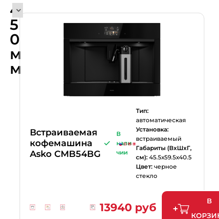
4
5
0
м
м
Тип:
автоматическая
Установка:
Встраиваемая
В
встраиваемый
кофемашина
нали
Габариты (ВхШхГ,
Asko CMB54BG
чии
см):
45.5х59.5х40.5
Цвет:
черное
стекло
В
13940 руб
КОРЗИ