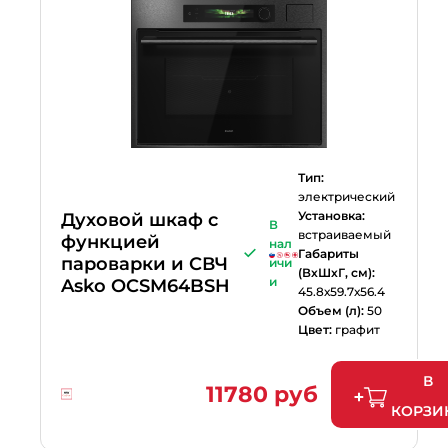
Тип:
электрический
Установка:
Духовой шкаф с
В
встраиваемый
функцией
нал
Габариты
пароварки и СВЧ
ичи
(ВхШхГ, см):
и
Asko OCSM64BSH
45.8х59.7х56.4
Объем (л):
50
Цвет:
графит
В
11780 руб
КОРЗИ