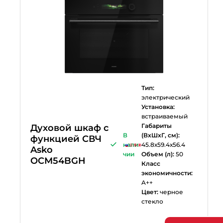
Тип:
электрический
Установка:
встраиваемый
Габариты
Духовой шкаф с
В
(ВхШхГ, см):
функцией СВЧ
нали
45.8х59.4х56.4
Asko
чии
Объем (л):
50
OCM54BGH
Класс
экономичности:
A++
Цвет:
черное
стекло