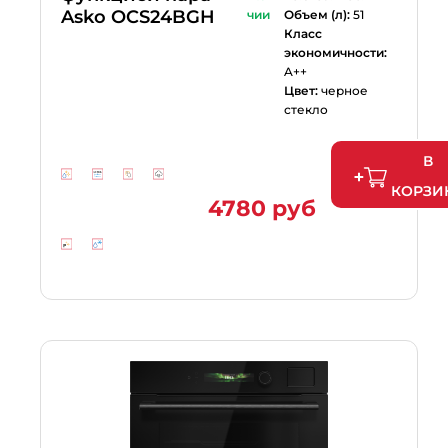
Asko OCS24BGH
чии
Объем (л):
51
Класс
экономичности:
A++
Цвет:
черное
стекло
В
КОРЗИ
4780 руб