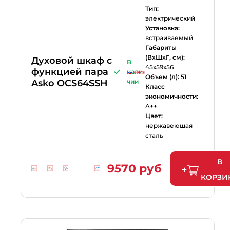
Тип:
электрический
Установка:
встраиваемый
Габариты
(ВхШхГ, см):
Духовой шкаф с
В
45х59х56
функцией пара
нали
Объем (л):
51
Asko OCS64SSH
чии
Класс
экономичности:
A++
Цвет:
нержавеющая
сталь
В
9570 руб
КОРЗИ