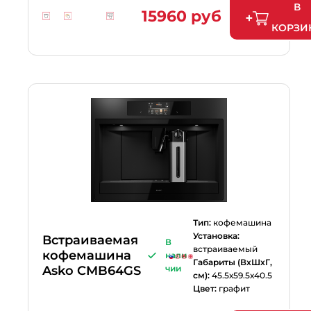
В
15960 руб
КОРЗИ
Тип:
кофемашина
Установка:
Встраиваемая
В
встраиваемый
кофемашина
нали
Габариты (ВхШхГ,
Asko CMB64GS
чии
см):
45.5х59.5х40.5
Цвет:
графит