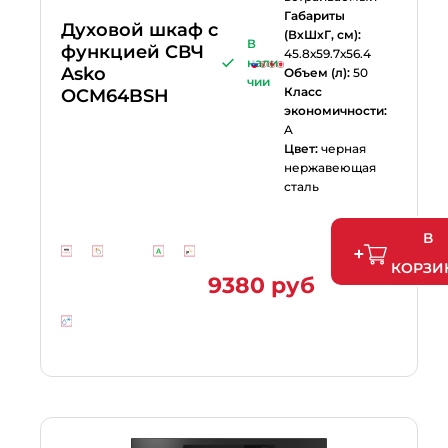
Габариты
Духовой шкаф с
(ВхШхГ, см):
В
функцией СВЧ
45.8х59.7х56.4
нали
Asko
Объем (л):
50
чии
Класс
OCM64BSH
экономичности:
A
Цвет:
черная
нержавеющая
сталь
В
КОРЗИ
9380 руб