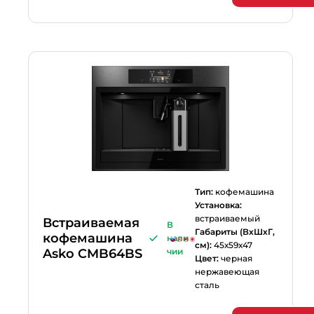
Тип:
кофемашина
Установка:
встраиваемый
Встраиваемая
В
Габариты (ВхШхГ,
кофемашина
нали
см):
45х59х47
Asko CMB64BS
чии
Цвет:
черная
нержавеющая
сталь