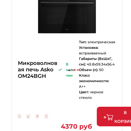
Тип:
электрическая
Установка:
встраиваемый
Габариты (ВхШхГ,
Микроволнов
В
см):
45.8х59.34х56.4
ая печь Asko
нали
Объем (л):
50
OM24BGH
чии
Класс
экономичности:
A++
Цвет:
черное
стекло
В
КОРЗИ
4370 руб