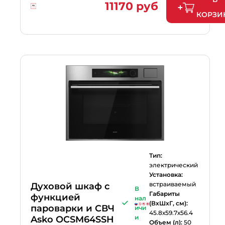
11170 руб
КОРЗИ
Тип:
электрический
Установка:
встраиваемый
Духовой шкаф с
В
Габариты
функцией
нал
(ВхШхГ, см):
пароварки и СВЧ
ичи
45.8х59.7х56.4
и
Asko OCSM64SSH
Объем (л):
50