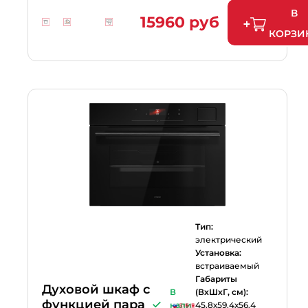
В
15960 руб
КОРЗИ
Тип:
электрический
Установка:
встраиваемый
Габариты
Духовой шкаф с
В
(ВхШхГ, см):
функцией пара
нали
45.8х59.4х56.4