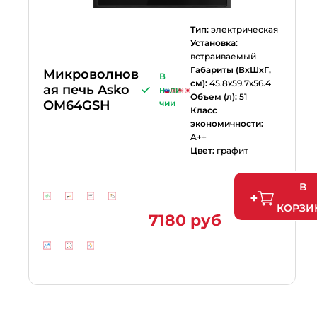
Тип:
электрическая
Установка:
встраиваемый
Габариты (ВхШхГ,
Микроволнов
В
см):
45.8х59.7х56.4
ая печь Asko
нали
Объем (л):
51
OM64GSH
чии
Класс
экономичности:
A++
Цвет:
графит
В
КОРЗИ
7180 руб