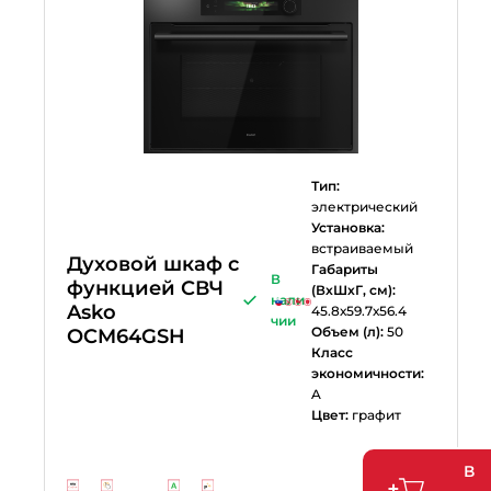
Тип:
электрический
Установка:
встраиваемый
Духовой шкаф с
Габариты
В
функцией СВЧ
(ВхШхГ, см):
нали
Asko
45.8х59.7х56.4
чии
Объем (л):
50
OCM64GSH
Класс
экономичности:
A
Цвет:
графит
В