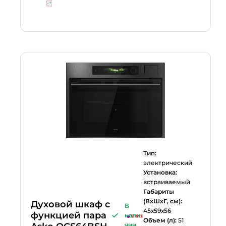
Тип:
электрический
Установка:
встраиваемый
Габариты
(ВхШхГ, см):
Духовой шкаф с
В
45х59х56
функцией пара
нали
Объем (л):
51
чии