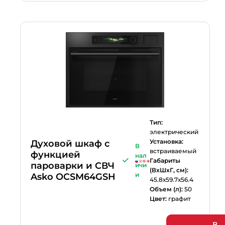
Тип:
электрический
Установка:
Духовой шкаф с
В
встраиваемый
функцией
нал
Габариты
пароварки и СВЧ
ичи
(ВхШхГ, см):
и
Asko OCSM64GSH
45.8х59.7х56.4
Объем (л):
50
Цвет:
графит
В