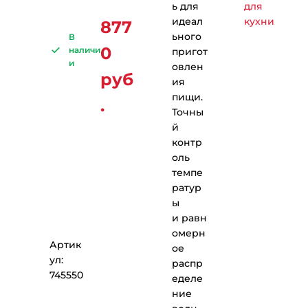
ь для
для
идеал
кухни
877
ьного
В
0
наличи
пригот
и
овлен
руб
ия
пищи.
.
Точны
й
контр
оль
темпе
ратур
ы
и равн
омерн
Артик
ое
ул:
распр
745550
еделе
ние