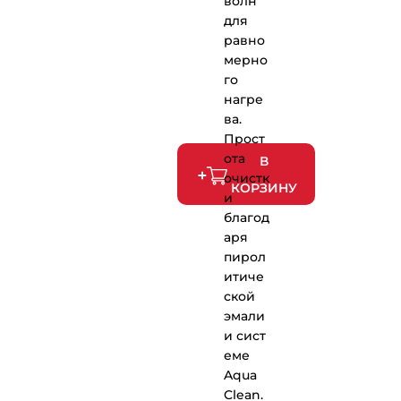
волн
для
равно
мерно
го
нагре
ва.
Прост
ота
В
очистк
КОРЗИНУ
и
благод
аря
пирол
итиче
ской
эмали
и сист
еме
Aqua
Clean.