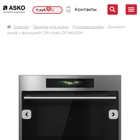
0
Контакты
0
руб.
Главная
Техника для кухни
Духовые шкафы
Духовой
шкаф с функцией СВЧ Asko OCM64SSH