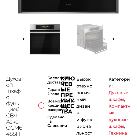
КЛЮ
Духов
Бесплатная
Высок
Категори
доставка
ЧЕВ
ой
отехно
и:
ЫЕ
Гарантия
шкаф
логич
Духовые
2 года
ПРЕ
с
ный
шкафы
,
ИМУ
Возможность
функ
ЩЕС
кредита и
дизай
Компактн
цией
рассрочки
ТВА
н
ые
СВЧ
Сделано
и функ
духовые
Asko
в
Словении
циона
шкафы
,
OCM6
льност
Техника
4SSH