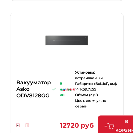
Установка:
встраиваемый
Вакууматор
В
Габариты (ВхШхГ, см):
Asko
налич
14.1x59.7x55
ODV8128GG
ии
Объем (л):
8
Цвет:
жемчужно-
серый
В
12720 руб
КОРЗИ