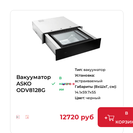
Тип:
вакууматор
Установка:
Вакууматор
В
встраиваемый
ASKO
налич
Габариты (ВхШхГ, см):
ODV8128G
ии
14.1x59.7x55
Цвет:
черный
В
12720 руб
КОРЗИ