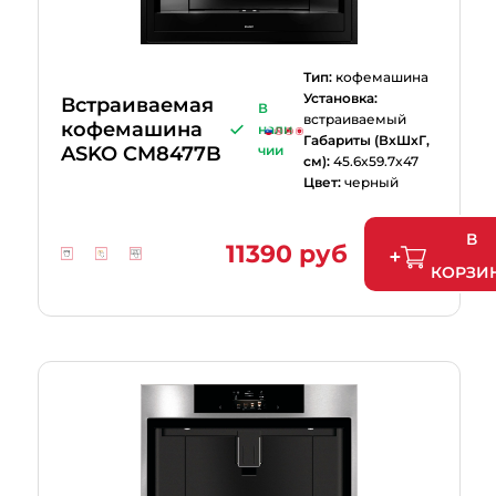
Тип:
кофемашина
Установка:
Встраиваемая
В
встраиваемый
кофемашина
нали
Габариты (ВхШхГ,
ASKO CM8477B
чии
см):
45.6x59.7x47
Цвет:
черный
В
11390 руб
КОРЗИ