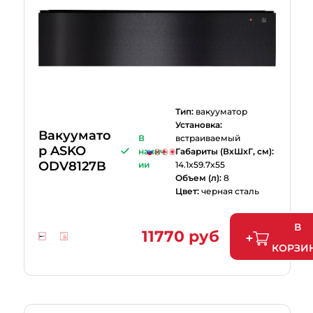
Тип:
вакууматор
Установка:
Вакуумато
В
встраиваемый
р ASKO
налич
Габариты (ВхШхГ, см):
ODV8127B
ии
14.1x59.7x55
Объем (л):
8
Цвет:
черная сталь
В
11770 руб
КОРЗИ