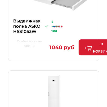
Bыдвижная
В
полка ASKO
нали
HSS1053W
чии
Особенности не
В
заданы
1040 руб
КОРЗИ