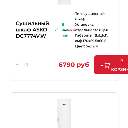
Тип:
сушильный
шкаф
Cушильный
В
Установка:
шкаф ASKO
нали
отдельностоящая
DC7774V.W
чии
Габариты (ВхШхГ,
см):
170x59.5x60.5
Цвет:
белый
В
6790 руб
КОРЗИ