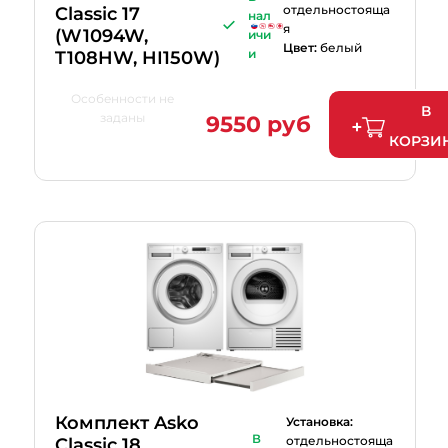
отдельностояща
Classic 17
нал
я
(W1094W,
ичи
Цвет:
белый
и
T108HW, HI150W)
Особенности не
В
заданы
9550 руб
КОРЗИ
Комплект Asko
Установка:
В
отдельностояща
Classic 18