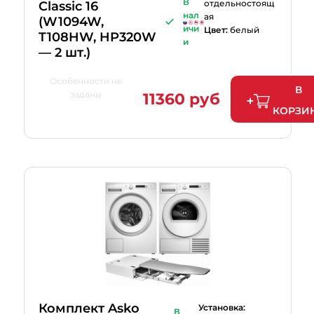
В
отдельностоящ
Classic 16
нал
ая
(W1094W,
ичи
Цвет:
белый
T108HW, HP320W
и
— 2 шт.)
Особенности не
В
заданы
11360 руб
КОРЗИ
Комплект Asko
Установка:
В