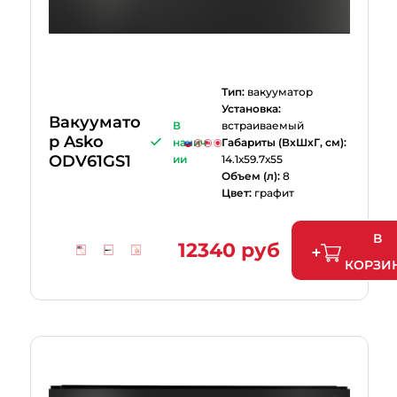
Тип:
вакууматор
Установка:
Вакуумато
В
встраиваемый
р Asko
налич
Габариты (ВхШхГ, см):
ODV61GS1
ии
14.1х59.7х55
Объем (л):
8
Цвет:
графит
В
12340 руб
КОРЗИ