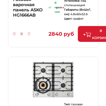
Установка:
над
В
варочная
столешницей
нали
панель ASKO
Габариты (ВхШхГ,
чии
см):
4.8x60x52.6
HG1666AB
Цвет:
графит
В
2840 руб
КОРЗИ
Тип:
газовая