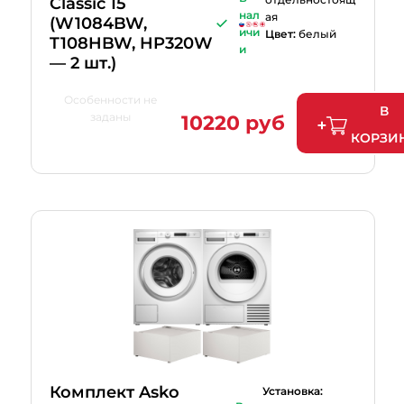
Classic 15
нал
ая
(W1084BW,
ичи
Цвет:
белый
T108HBW, HP320W
и
— 2 шт.)
Особенности не
В
заданы
10220 руб
КОРЗИ
Комплект Asko
Установка: