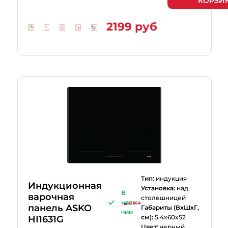
КОРЗИ
2199 руб
Тип:
индукция
Индукционная
Установка:
над
В
варочная
столешницей
нали
панель ASKO
Габариты (ВхШхГ,
чии
см):
5.4x60x52
HI1631G
Цвет:
черный