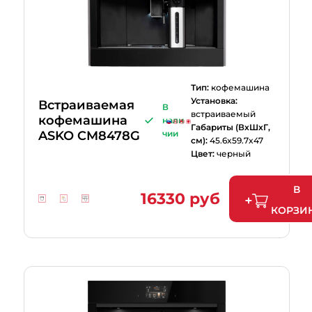
Тип:
кофемашина
Установка:
Встраиваемая
В
встраиваемый
кофемашина
нали
Габариты (ВхШхГ,
ASKO CM8478G
чии
см):
45.6x59.7x47
Цвет:
черный
В
16330 руб
КОРЗИ