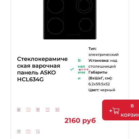
Тип:
электрический
Стеклокерамиче
В
Установка:
над
ская варочная
нал
столешницей
панель ASKO
ичи
Габариты
и
(ВхШхГ, см):
HCL634G
6.2x59.5x52
Цвет:
черный
В
КОРЗИ
2160 руб