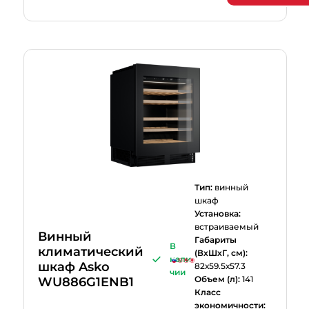
Тип:
винный
шкаф
Установка:
встраиваемый
Винный
Габариты
В
климатический
(ВхШхГ, см):
нали
шкаф Asko
82х59.5х57.3
чии
Объем (л):
141
WU886G1ENB1
Класс
экономичности: