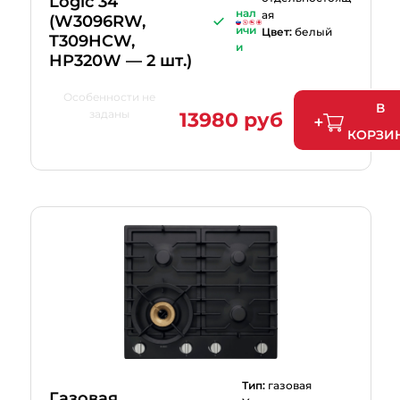
Logic 34
нал
ая
(W3096RW,
ичи
Цвет:
белый
T309HCW,
и
HP320W — 2 шт.)
Особенности не
В
заданы
13980 руб
КОРЗИ
Тип:
газовая
Газовая