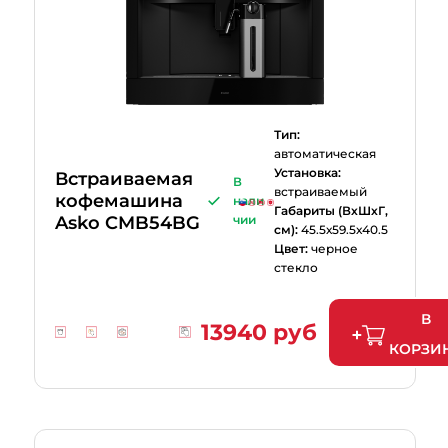
Тип:
автоматическая
Установка:
Встраиваемая
В
встраиваемый
кофемашина
нали
Габариты (ВхШхГ,
Asko CMB54BG
чии
см):
45.5х59.5х40.5
Цвет:
черное
стекло
В
13940 руб
КОРЗИ