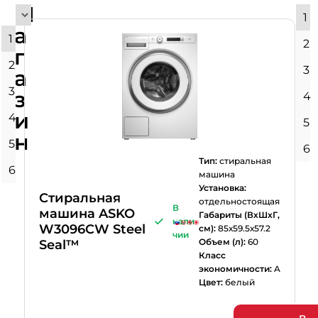
М
1
а
1
2
г
2
3
а
3
з
4
и
4
5
н
5
6
Тип:
стиральная
6
машина
Установка:
Стиральная
отдельностоящая
В
машина ASKO
Габариты (ВхШхГ,
нали
W3096CW Steel
см):
85х59.5х57.2
чии
Объем (л):
60
Seal™
Класс
экономичности:
A
Цвет:
белый