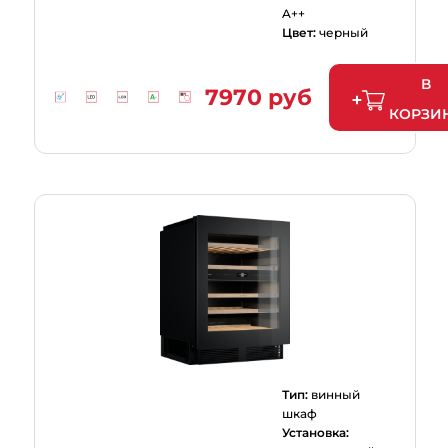
A++
Цвет:
черный
В
7970 руб
КОРЗИ
Тип:
винный
шкаф
Установка: