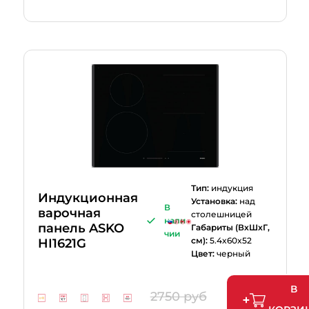
Тип:
индукция
Индукционная
Установка:
над
В
варочная
столешницей
нали
панель ASKO
Габариты (ВхШхГ,
чии
см):
5.4x60x52
HI1621G
Цвет:
черный
В
2750 руб