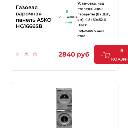
Установка:
над
Газовая
столешницей
В
варочная
Габариты (ВхШхГ,
нали
панель ASKO
см):
4.8x60x52.6
чии
Цвет:
HG1666SB
нержавеющая
сталь
В
2840 руб
КОРЗИ