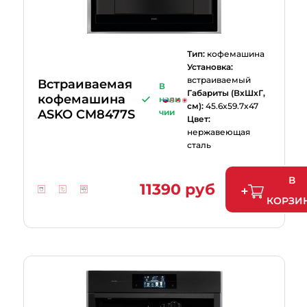
Тип:
кофемашина
Установка:
встраиваемый
Встраиваемая
В
Габариты (ВхШхГ,
кофемашина
нали
см):
45.6x59.7x47
ASKO CM8477S
чии
Цвет:
нержавеющая
сталь
В
11390 руб
КОРЗИ