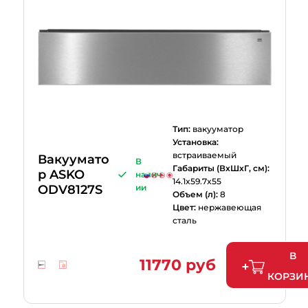
Тип:
вакууматор
Установка:
встраиваемый
Вакуумато
В
Габариты (ВхШхГ, см):
р ASKO
налич
14.1x59.7x55
ODV8127S
ии
Объем (л):
8
Цвет:
нержавеющая
сталь
В
11770 руб
КОРЗИ