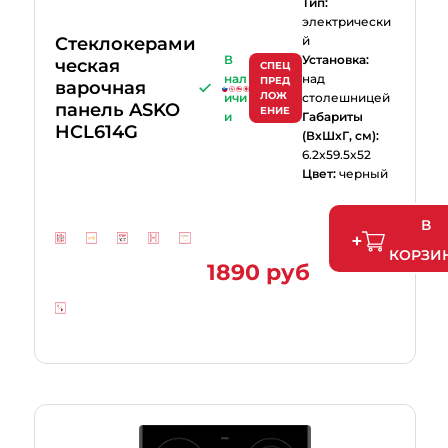
Тип:
электрически
Стеклокерами
й
В
Установка:
ческая
СПЕЦ
нал
над
ПРЕД
варочная
ЛОЖ
ичи
столешницей
панель ASKO
ЕНИЕ
и
Габариты
HCL614G
(ВхШхГ, см):
6.2x59.5x52
Цвет:
черный
В
КОРЗИ
1890 руб