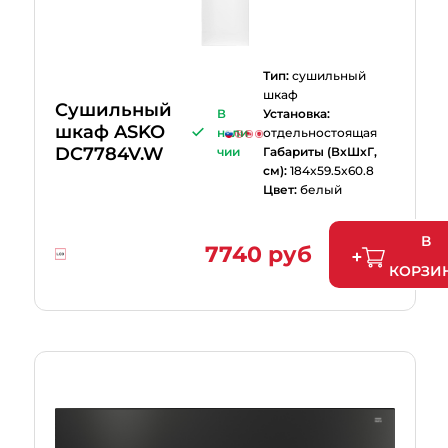
Тип:
сушильный
шкаф
Cушильный
В
Установка:
шкаф ASKO
нали
отдельностоящая
DC7784V.W
чии
Габариты (ВхШхГ,
см):
184x59.5x60.8
Цвет:
белый
В
7740 руб
КОРЗИ