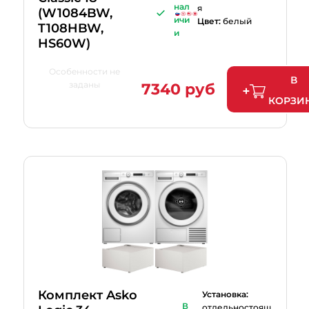
нал
я
(W1084BW,
ичи
Цвет:
белый
T108HBW,
и
HS60W)
Особенности не
В
заданы
7340 руб
КОРЗИ
Комплект Asko
Установка:
В
отдельностоящ