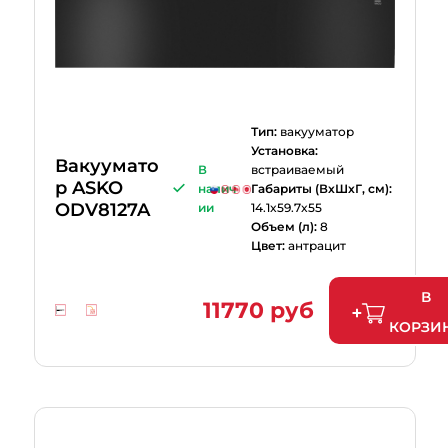
Тип:
вакууматор
Установка:
Вакуумато
В
встраиваемый
р ASKO
налич
Габариты (ВхШхГ, см):
ODV8127A
ии
14.1x59.7x55
Объем (л):
8
Цвет:
антрацит
В
11770 руб
КОРЗИ