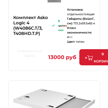
Установка:
отдельностоящая
Комплект Asko
Габариты (ВхШхГ,
В
Logic 4
см):
173.2х59.5х65.4
нали
(W4086C.T/3,
Класс
чии
экономичности:
T408HD.T.P)
A++
Цвет:
титан
Особенности не
В
заданы
13000 руб
КОРЗИ