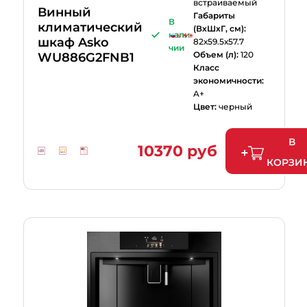
встраиваемый
Винный
Габариты
В
климатический
(ВхШхГ, см):
нали
шкаф Asko
82х59.5х57.7
чии
Объем (л):
120
WU886G2FNB1
Класс
экономичности:
A+
Цвет:
черный
В
10370 руб
КОРЗИ