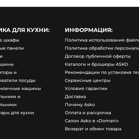
ИКА ДЛЯ КУХНИ:
ИНФОРМАЦИЯ:
е шкафы
Политика использования файло
ые панели
Политика обработки персонал
и
Договор публичной оферты
ашины
Каталоги и брошюры ASKO
аторы и
Рекомендации по установке т
еватели посуды
Сервисные центры
моечные машины
Условия гарантии
льники и
Доставка
льники
Почему Asko
уары для кухни
Оплата и рассрочка
Салон Asko в «Domani»
Возврат и обмен товара