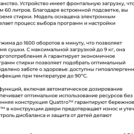
анство. Устройство имеет фронтальную загрузку, чт
 60 литров. Благодаря встроенной подсветке, вы
 время стирки. Модель оснащена электронным
елает процесс выбора программ и настройки
жима до 1600 оборотов в минуту, что позволяет
мя сушки. С максимальной загрузкой до 9 кг, она
ергопотребления A гарантирует экономичное
ограмм стирки позволяет подобрать оптимальный
уделено заботе о здоровье: доступны гипоаллерген
нфекция при температуре до 90ºC.
ункций, включая автоматическое дозирование
спечивает оптимальное использование ресурсов без
ренняя конструкция Quattro™ гарантируют бережно
l™ в конструкции двери предотвращает износ и уте
троль дисбаланса и защита от детей делают