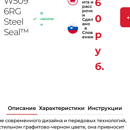
W509
6
ита и
расс
6RG
рочк
В
и
0
Steel
наличи
Сдел
ано
и
в
Seal™
р
Слов
ении
у
б.
Описание
Характеристики
Инструкции
е современного дизайна и передовых технологий,
стильном графитово-черном цвете, она привносит