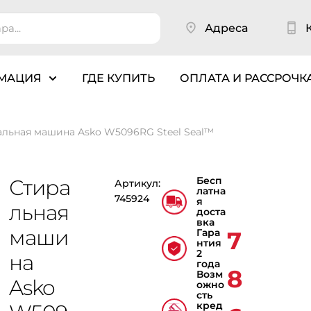
Адреса
МАЦИЯ
ГДЕ КУПИТЬ
ОПЛАТА И РАССРОЧК
льная машина Asko W5096RG Steel Seal™
Бесп
Стира
Артикул:
латна
745924
я
льная
доста
вка
маши
Гара
7
нтия
2
на
года
8
Возм
Asko
ожно
сть
кред