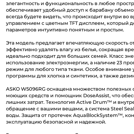
элегантность и функциональность в любое простр
обеспечивает удобный доступ к барабану объемом
всегда будете видеть, что происходит внутри во
управлением с цветным TFT дисплеем, который д
параметров интуитивно понятным и простым.
Эта модель предлагает впечатляющую скорость от
эффективно удалять влагу из белья, сокращая вре
идеально подходит для больших семей. Класс эн
использование электроэнергии, а наличие 23 пр
режим для любого типа ткани. Особое внимание 
программы для хлопка и синтетики, а также дези
ASKO W5096RG оснащена множеством полезных ф
моющих средств и помощник DoseAssist, что обе
лишних затрат. Технология Active Drum™ и внут
обращение с вашими вещами, а система Steel Sea
воды. Защита от протечек AquaBlockSystem™, кон
эксплуатацию безопасной и надежной.