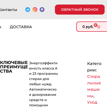
Контакты
ОБРАТНЫЙ ЗВОНОК
0
0
руб.
А
ДОСТАВКА
КЛЮЧЕВЫЕ
Энергоэффекти
Катего
ПРЕИМУЩЕ
вность класса A
рии:
СТВА
и 23 программы
Стира
стирки для
льные
любых нужд.
маши
Автоматическо
е дозирование
ны
,
средств и
Уход
помощник