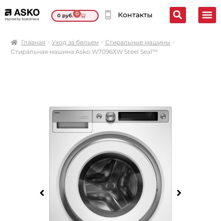
0
Контакты
0
руб.
Главная
Уход за бельем
Стиральные машины
Стиральная машина Asko W7096XW Steel Seal™