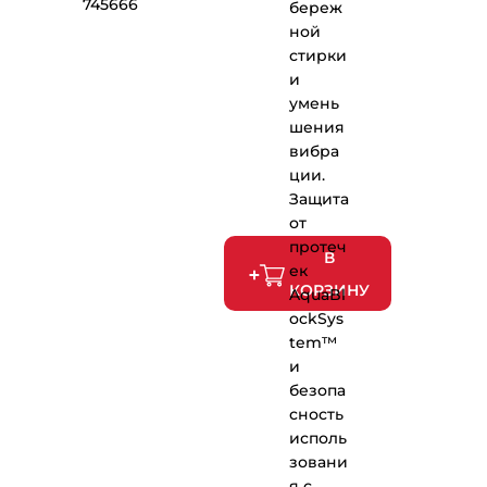
745666
береж
ной
стирки
и
умень
шения
вибра
ции.
Защита
от
протеч
В
ек
КОРЗИНУ
AquaBl
ockSys
tem™
и
безопа
сность
исполь
зовани
я с