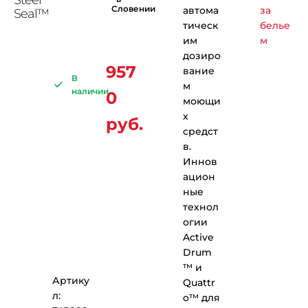
Словении
автома
за
Seal™
тическ
белье
им
м
дозиро
957
вание
В
м
наличии
0
моющи
х
руб.
средст
в.
Иннов
ацион
ные
технол
огии
Active
Drum
™ и
Артику
Quattr
л:
o™ для