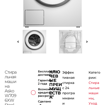
КЛЮ
Стира
Бесплатная
Эффек
Катего
доставка
ЧЕВ
льная
тивная
рии:
ЫЕ
Гарантия
маши
стирка
Стира
2 года
ПРЕИ
на
с 24
льные
МУЩ
Возможность
Asko
ЕСТВ
кредита и
програ
маши
W709
рассрочки
А
ммами
ны
,
6XW
Сделано
и
Уход
Steel
в