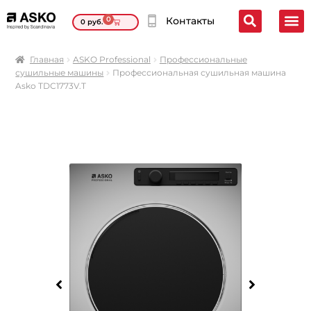
0
Контакты
0
руб.
Главная
ASKO Professional
Профессиональные
сушильные машины
Профессиональная сушильная машина
Asko TDC1773V.T