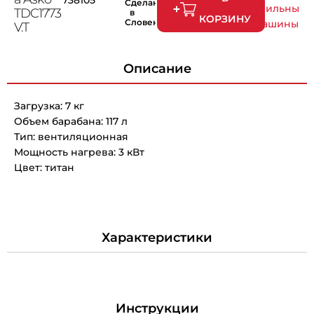
Сделано
сушильны
TDC1773
в
КОРЗИНУ
Словении
е машины
V.T
Описание
Загрузка: 7 кг
Объем барабана: 117 л
Тип: вентиляционная
Мощность нагрева: 3 кВт
Цвет: титан
Характеристики
Инструкции