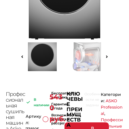
КЛЮ
Профес
Бесплатная
Особенн
Категори
543
доставка
ЧЕВЫ
сионал
В
ости не
и:
ASKO
Е
Гарантия
ьная
наличии
заданы
0
Profession
2 года
ПРЕИ
сушиль
al
,
МУЩ
Возможность
Артику
ная
руб.
ЕСТВ
кредита и
Професси
машин
л:
рассрочки
А
ональные
а Asko
В
738105