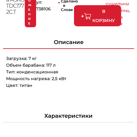
.
О
Сделано
ул:
сушильны
TDC177
Ж
в
738106
Словении
Е
е машины
,
В
2C.T
Н
Уход за
И
КОРЗИНУ
бельем
Е
Описание
Загрузка: 7 кг
Объем барабана: 117 л
Тип: конденсационная
Мощность нагрева: 2,5 кВт
Цвет: титан
Характеристики