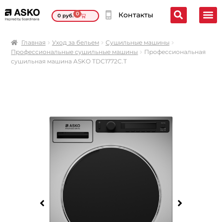
0
Контакты
0
руб.
Главная
Уход за бельем
Сушильные машины
Профессиональные сушильные машины
Профессиональная
сушильная машина ASKO TDC1772C.T