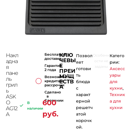
КЛЮ
Накл
Бесплатная
Позвол
Особенн
Катего
доставка
ЧЕВЫ
адна
ости не
яет
рии:
Е
Гарантия
я
заданы
готови
Аксесс
2 года
ПРЕИ
пане
ть
уары
МУЩ
Возможность
ль
ЕСТВ
кредита и
блюда
для
грил
рассрочки
А
с
кухни
,
ь
Сделано
характ
Техник
ASK
в
Словении
ерной
а для
600
O
В
решетч
кухни
AG12
наличии
руб.
A
атой
корочк
ой.