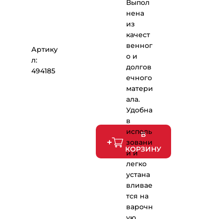
Выпол
нена
из
качест
венног
Артику
о и
л:
долгов
494185
ечного
матери
ала.
Удобна
в
исполь
В
зовани
КОРЗИНУ
и и
легко
устана
вливае
тся на
варочн
ую