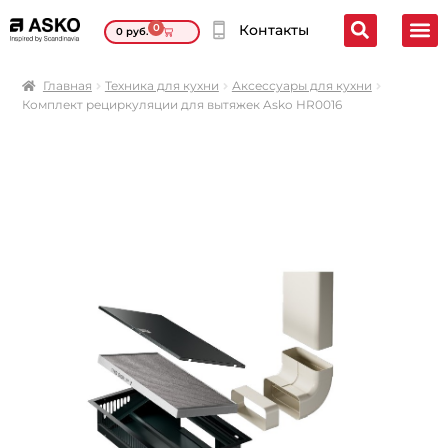
0
Контакты
0
руб.
Главная
Техника для кухни
Аксессуары для кухни
Комплект рециркуляции для вытяжек Asko HR0016