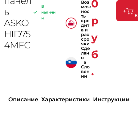
панел
0
Воз
В
мож
ь
нос
наличи
К
ть
р
и
ASKO
кре
дит
а и
HID75
у
рас
сро
4MFC
чки
Сде
б
лан
о
в
Сло
.
вен
ии
Описание
Характеристики
Инструкции