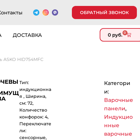
Контакты
ОБРАТНЫЙ ЗВОНОК
0
0
руб.
А
ДОСТАВКА
ль ASKO HID754MFC
ЧЕВЫ
Тип:
Категори
индукционна
и:
ЕИМУЩ
я , Ширина,
ВА
Варочные
см: 72,
панели
,
Количество
Индукцио
конфорок: 4,
Переключате
нные
ли:
варочные
сенсорные,