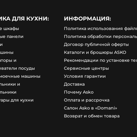
ИКА ДЛЯ КУХНИ:
ИНФОРМАЦИЯ:
е шкафы
Политика использования файло
ые панели
Политика обработки персонал
и
Договор публичной оферты
ашины
Каталоги и брошюры ASKO
аторы и
Рекомендации по установке т
еватели посуды
Сервисные центры
моечные машины
Условия гарантии
льники и
Доставка
льники
Почему Asko
уары для кухни
Оплата и рассрочка
Салон Asko в «Domani»
Возврат и обмен товара