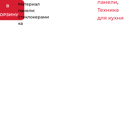
панели
,
Материал
В
Техника
панели:
ОРЗИНУ
стеклокерами
для кухни
ка