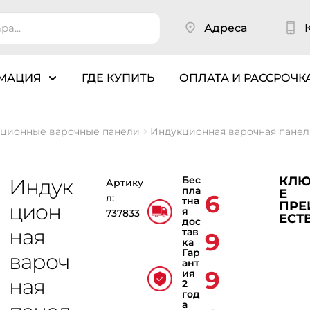
Адреса
МАЦИЯ
ГДЕ КУПИТЬ
ОПЛАТА И РАССРОЧК
ционные варочные панели
Индукционная варочная пане
Бес
КЛЮ
Индук
Артику
пла
Е
6
л:
тна
ПР
цион
я
737833
ЕСТ
дос
ная
тав
9
ка
Гар
вароч
ант
9
ия
ная
2
год
а