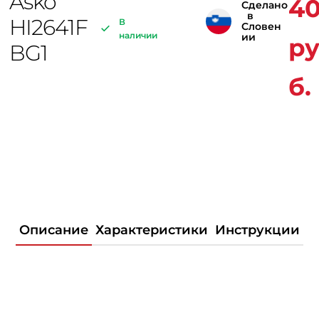
Asko
4
Сделано
в
HI2641F
В
Словен
наличии
ии
р
BG1
б.
Описание
Характеристики
Инструкции