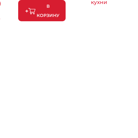
0
кухни
В
КОРЗИНУ
у