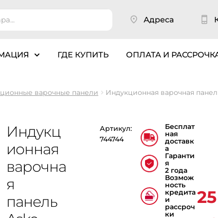
Адреса
МАЦИЯ
ГДЕ КУПИТЬ
ОПЛАТА И РАССРОЧК
ционные варочные панели
Индукционная варочная панель
Бесплат
Индукц
Артикул:
ная
744744
доставк
ионная
а
Гаранти
варочна
я
2 года
Возмож
я
ность
25
кредита
панель
и
рассроч
ки