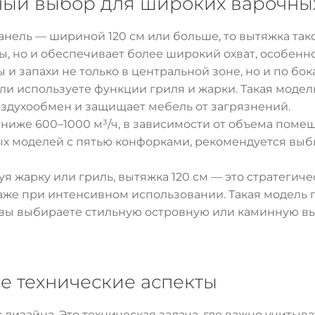
ьный выбор для широких варочны
панель — шириной 120 см или больше, то вытяжка та
ы, но и обеспечивает более широкий охват, особенн
и запахи не только в центральной зоне, но и по бок
ли используете функции гриля и жарки. Такая моде
оздухообмен и защищает мебель от загрязнений.
ниже 600–1000 м³/ч, в зависимости от объема помещ
х моделей с пятью конфорками, рекомендуется выб
уя жарку или гриль, вытяжка 120 см — это стратеги
аже при интенсивном использовании. Такая модель по
 вы выбираете стильную островную или каминную вы
е технические аспекты
 дизайна. Это техническая задача, где важно учитыв