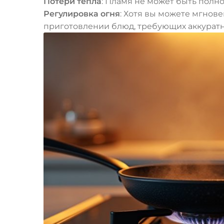
Потери тепла
: Пламя не может быть полно
Регулировка огня
: Хотя вы можете мгнов
приготовлении блюд, требующих аккуратн