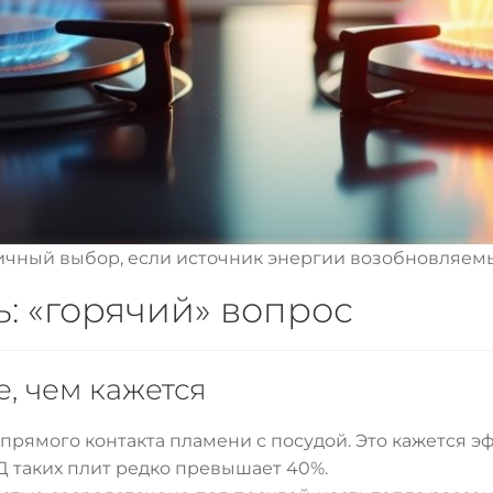
ичный выбор, если источник энергии возобновляем
: «горячий» вопрос
е, чем кажется
 прямого контакта пламени с посудой. Это кажется э
Д таких плит редко превышает 40%.