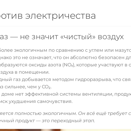
ротив электричества
газ — не значит «чистый» воздух
более экологичным по сравнению с углем или мазут
 Однако это не означает, что он абсолютно безопасен
 образуются оксиды азота (NOₓ), которые участвуют в
оздуха в помещении.
дный газ добывается методом гидроразрыва, что свя
 сильнее, чем у CO₂.
м доме нет эффективной системы вентиляции, продук
иск ухудшения самочувствия.
яется полностью экологичным. Он всё ещё требует с
ечный продукт — это переходный этап.