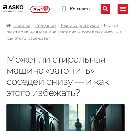
0
Контакты
0
руб.
Главная
Полезное
Техника для кухни
Может
ли стиральная машина «затопить» соседей снизу — и
как этого избежать?
Может ли стиральная
машина «затопить»
соседей снизу — и как
этого избежать?