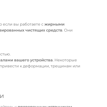
о если вы работаете с
жирными
зированных чистящих средств
. Они
стью.
иалами вашего устройства
. Некоторые
 привести к деформации, трещинам или
ии
айтесь к
проверенным источникам
.