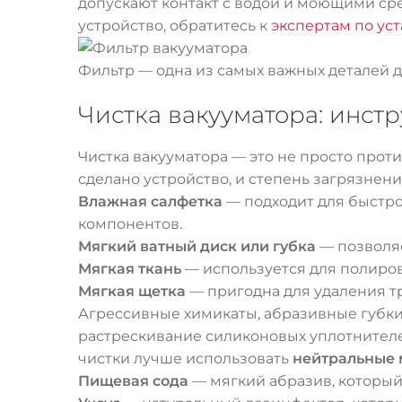
допускают контакт с водой и моющими сред
устройство, обратитесь к
экспертам по ус
Фильтр — одна из самых важных деталей д
Чистка вакууматора: инст
Чистка вакууматора — это не просто прот
сделано устройство, и степень загрязнен
Влажная салфетка
— подходит для быстро
компонентов.
Мягкий ватный диск или губка
— позволяе
Мягкая ткань
— используется для полиров
Мягкая щетка
— пригодна для удаления т
Агрессивные химикаты, абразивные губки 
растрескивание силиконовых уплотнителе
чистки лучше использовать
нейтральные 
Пищевая сода
— мягкий абразив, который 