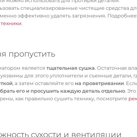
й можно использовать для протирки деталей.
ьзовать специализированные чистящие средства для
менно эффективно удалять загрязнения. Подробнее
 техники
.
зя пропустить
уматором является
тщательная сушка
. Остаточная вл
уязвимы для этого уплотнители и съемные детали, г
еткой
, а затем оставляйте его
на проветривании
. Ес
брать его и просушить каждую деталь отдельно
. Эт
ерены, как правильно сушить технику, посмотрите
ре
ажность сухости и вентиляции