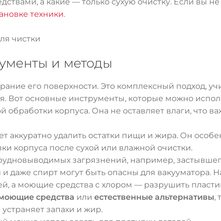
ствами, а какие — только сухую очистку. Если вы н
тановке техники
.
ля чистки
рументы и методы
ирание его поверхности. Это комплексный подход, у
ия. Вот основные инструменты, которые можно испол
й обработки корпуса. Она не оставляет влаги, что в
т аккуратно удалить остатки пищи и жира. Он особе
ки корпуса после сухой или влажной очистки.
рудновыводимых загрязнений, например, застывшег
и даже спирт могут быть опасны для вакууматора. 
й, а моющие средства с хлором — разрушить пласти
моющие средства
или
естественные альтернативы
,
устраняет запахи и жир.