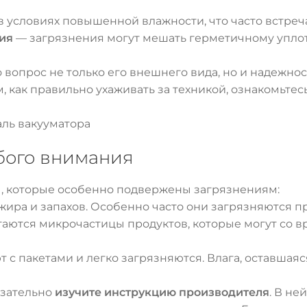
 условиях повышенной влажности, что часто встреча
ия
— загрязнения могут мешать герметичному уплот
 вопрос не только его внешнего вида, но и надежно
м, как правильно ухаживать за техникой, ознакомьтес
ль вакууматора
бого внимания
ы, которые особенно подвержены загрязнениям:
жира и запахов. Особенно часто они загрязняются п
таются микрочастицы продуктов, которые могут со в
 с пакетами и легко загрязняются. Влага, оставшаяся
язательно
изучите инструкцию производителя
. В не