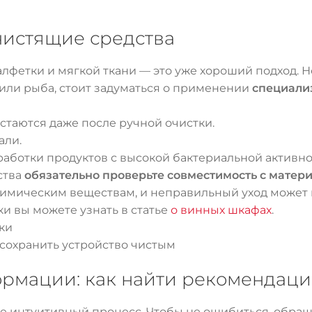
 чистящие средства
фетки и мягкой ткани — это уже хороший подход. Н
ы или рыба, стоит задуматься о применении
специали
остаются даже после ручной очистки.
али.
работки продуктов с высокой бактериальной активно
ства
обязательно проверьте совместимость с матер
химическим веществам, и неправильный уход может
и вы можете узнать в статье
о винных шкафах
.
сохранить устройство чистым
рмации: как найти рекомендац
не интуитивный процесс. Чтобы не ошибиться, обращ