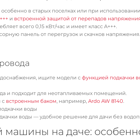
 особенно в старых поселках или при использовани
+++
и
встроенной защитой от перепадов напряжени
бляет всего 0,15 кВт/час и имеет класс A+++.
сорную панель от перегрузок и скачков напряжения
провода
одоснабжения, ищите модели с
функцией подкачки в
да и подходит для неотапливаемых помещений.
и с
встроенным баком
, например,
Ardo AW 8140
.
дкачки воды — удобное решение для дачи без водо
й машины на даче: особенн