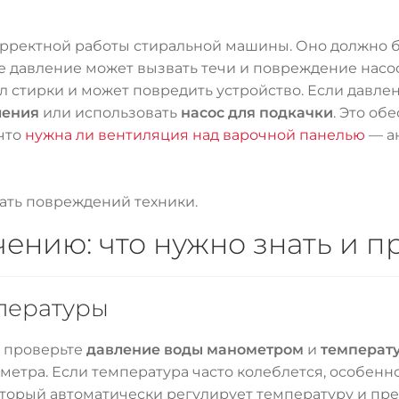
орректной работы стиральной машины. Оно должно б
 давление может вызвать течи и повреждение насос
л стирки и может повредить устройство. Если давле
ления
или использовать
насос для подкачки
. Это об
 что
нужна ли вентиляция над варочной панелью
— а
ать повреждений техники.
ению: что нужно знать и п
пературы
 проверьте
давление воды манометром
и
температ
тра. Если температура часто колеблется, особенно
который автоматически регулирует температуру и пре