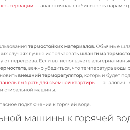
я консервации
— аналогичная стабильность параметр
пользования
термостойких материалов
. Обычные шла
аких случаях лучше использовать
шланги из термост
у от перегрева. Если вы используете альтернативны
термостата
, важно убедиться, что температура воды
ановить
внешний терморегулятор
, который будет по
панель выбрать для съемной квартиры
— аналогичны
ии стиральной машины.
асное подключение к горячей воде.
ной машины к горячей вод