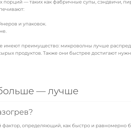
х порций — таких как фабричные супы, сэндвичи, пи
спечивают:
йнеров и упаковок.
не.
е имеют преимущество: микроволны лучше распреде
сырых продуктов. Также они быстрее достигают ну
 больше — лучше
азогрев?
фактор, определяющий, как быстро и равномерно бу