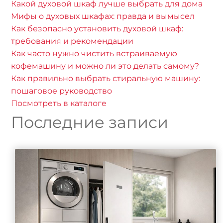
Какой духовой шкаф лучше выбрать для дома
Мифы о духовых шкафах: правда и вымысел
Как безопасно установить духовой шкаф:
требования и рекомендации
Как часто нужно чистить встраиваемую
кофемашину и можно ли это делать самому?
Как правильно выбрать стиральную машину:
пошаговое руководство
Посмотреть в каталоге
Последние записи