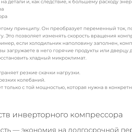
а детали и, как следствие, к большему расходу энер
ора
гому принципу. Он преобразует переменный ток, по
оту. Это позволяет изменять скорость вращения комп
имер, если холодильник наполовину заполнен, ком
вы загружаете в него горячие продукты или дверцу 
осстановить хладный микроклимат.
страняет резкие скачки нагрузки.
резких колебаний.
 только с той мощностью, которая нужна в конкрет
тв инверторного компрессора
ость — экономия на долгосрочной пе