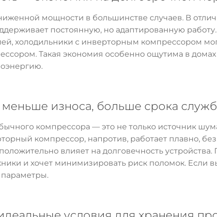
иженной мощности в большинстве случаев. В отлич
оддерживает постоянную, но адаптированную работу
лей, холодильники с инверторным компрессором мо
рессором. Такая экономия особенно ощутима в дома
роэнергию.
 меньше износа, больше срока служ
ычного компрессора — это не только источник шума
торный компрессор, напротив, работает плавно, без 
 положительно влияет на долговечность устройства
ехники и хочет минимизировать риск поломок. Если в
 параметры.
 идеальные условия для хранения пр