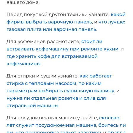
вашего дома.
Перед покупкой другой техники узнайте,
какой
фирмы выбрать варочную панель
, и
что лучше:
газовая плита или варочная панель
.
Для кофеманов рассмотрите,
стоит ли
встраивать кофемашину при ремонте кухни
, и
где хранить кофе для встраиваемой
кофемашины
.
Для стирки и сушки узнайте,
как работает
стирка с тепловым насосом
,
по каким
параметрам выбирать сушильную машину
, и
нужна ли отдельная розетка и слив для
стиральной машины
.
Для посудомоечных машин узнайте,
сколько
лет служит посудомоечная машина
,
боитесь ли
вы, что посудомойка зальёт квартиру
, и
правда