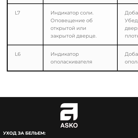
L7
Индикатор соли.
Доба
Оповещение об
Убед
открытой или
двер
закрытой дверце.
плот
L6
Индикатор
Доба
ополаскивателя
опол
УХОД ЗА БЕЛЬЕМ: