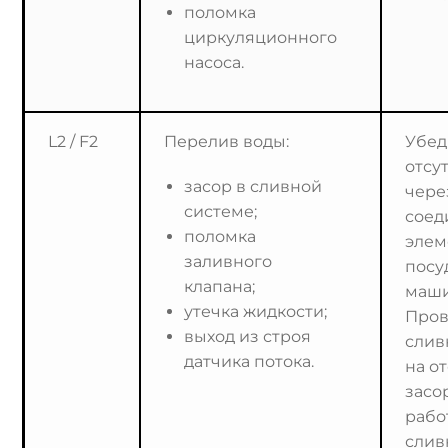
поломка
циркуляционного
насоса.
L2 / F2
Перелив воды:
Убед
отсу
засор в сливной
чере
системе;
соед
поломка
элем
заливного
посу
клапана;
маши
утечка жидкости;
Пров
выход из строя
слив
датчика потока.
на о
засо
рабо
слив