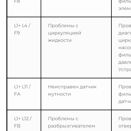
F8
фил
элем
L1+ L4 /
Проблемы с
Пров
F9
циркуляцией
диаг
жидкости
цирк
насо
филь
давл
Устр
L1+ L11 /
Неисправен датчик
Пров
FА
мутности
филь
датчи
L1+ L12 /
Проблемы с
Пров
FВ
разбрызгивателем
отве