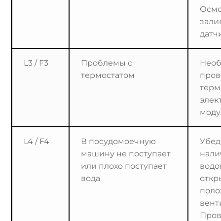
Осмо
зали
датч
L3 / F3
Проблемы с
Необ
термостатом
пров
терм
элек
моду
L4 / F4
В посудомоечную
Убед
машину не поступает
нали
или плохо поступает
водо
вода
откр
пол
вент
Пров