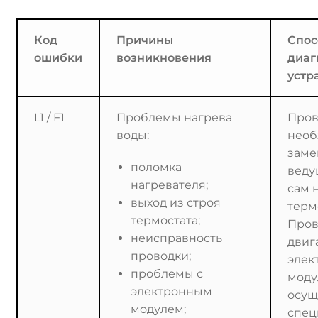
Код
Причины
Спо
ошибки
возникновения
диаг
устр
L1 / F1
Проблемы нагрева
Пров
воды:
необ
заме
поломка
веду
нагревателя;
сам 
выход из строя
терм
термостата;
Пров
неисправность
двиг
проводки;
элек
проблемы с
моду
электронным
осущ
модулем;
спец