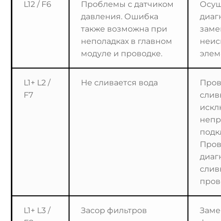
L12 / F6
Проблемы с датчиком
Осущ
давления. Ошибка
диаг
также возможна при
заме
неполадках в главном
неис
модуле и проводке.
элем
L1+ L2 /
Не сливается вода
Пров
F7
слив
искл
непр
подк
Пров
диаг
слив
пров
L1+ L3 /
Засор фильтров
Заме