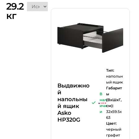
29.2
кг
Тип:
напольн
ый ящик
Выдвижно
Габарит
й
В
ы
напольны
нал
(ВхШхГ,
й ящик
ичи
см):
и
32х59.5х
Asko
63
HP320G
Цвет:
черный
графит