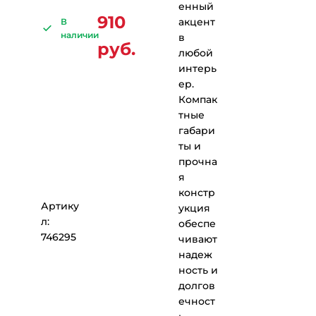
енный
910
акцент
В
наличии
в
руб.
любой
интерь
ер.
Компак
тные
габари
ты и
прочна
я
констр
Артику
укция
л:
обеспе
746295
чивают
надеж
ность и
долгов
ечност