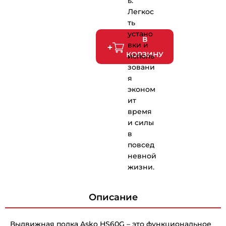
ь.
Легкос
ть
устано
В
вки и
КОРЗИНУ
исполь
зовани
я
эконом
ит
время
и силы
в
повсед
невной
жизни.
Описание
Выдвижная полка Asko HS60G – это функциональное