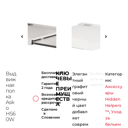
КЛЮ
Выд
Бесплатная
Элеган
Особенн
Категор
доставка
ЧЕВЫ
виж
ости не
тный
ии:
Е
Гарантия
ная
заданы
графит
Аксессу
2 года
ПРЕИ
пол
овый
ары
МУЩ
Возможность
ка
ЕСТВ
кредита и
черны
Hidden
Ask
рассрочки
А
й цвет
Helpers
o
Сделано
добавл
™
,
Уход
HS6
в
Словении
яет
за
0W
соврем
бельем