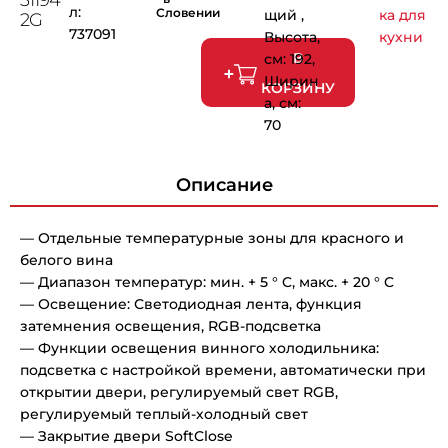
л:
Словении
щий ,
ка для
2G
737091
Высота,
кухни
В
см: 192,
Ширин
КОРЗИНУ
а, см:
70
Описание
— Отдельные температурные зоны для красного и
белого вина
— Диапазон температур: мин. + 5 ° C, макс. + 20 ° C
— Освещение: Светодиодная лента, функция
затемнения освещения, RGB-подсветка
— Функции освещения винного холодильника:
подсветка с настройкой времени, автоматически при
открытии двери, регулируемый свет RGB,
регулируемый теплый-холодный свет
— Закрытие двери SoftClose