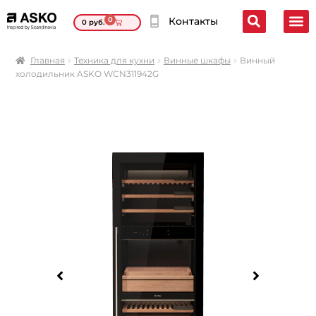
0
Контакты
0
руб.
Главная
Техника для кухни
Винные шкафы
Винный
холодильник ASKO WCN311942G