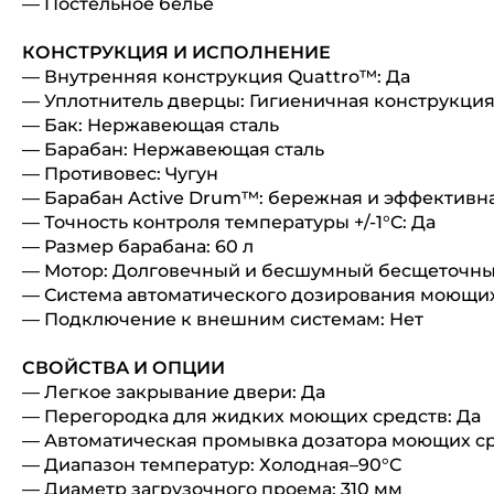
— Постельное белье
КОНСТРУКЦИЯ И ИСПОЛНЕНИЕ
— Внутренняя конструкция Quattro™: Да
— Уплотнитель дверцы: Гигиеничная конструкция 
— Бак: Нержавеющая сталь
— Барабан: Нержавеющая сталь
— Противовес: Чугун
— Барабан Active Drum™: бережная и эффективна
— Точность контроля температуры +/-1°C: Да
— Размер барабана: 60 л
— Мотор: Долговечный и бесшумный бесщеточны
— Система автоматического дозирования моющих 
— Подключение к внешним системам: Нет
СВОЙСТВА И ОПЦИИ
— Легкое закрывание двери: Да
— Перегородка для жидких моющих средств: Да
— Автоматическая промывка дозатора моющих с
— Диапазон температур: Холодная–90°C
— Диаметр загрузочного проема: 310 мм