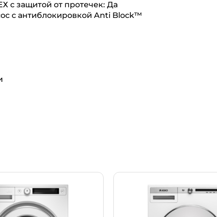
Х с защитой от протечек: Да
с с антиблокировкой Anti Block™
и