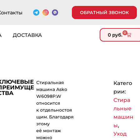
Контакты
ОБРАТНЫЙ ЗВОНОК
0
0
руб.
А
ДОСТАВКА
КЛЮЧЕВЫЕ
Стиральная
Катего
ПРЕИМУЩЕ
машина Asko
рии:
СТВА
W6098P.W
Стира
относится
льные
к отдельностоя
машин
щим. Благодаря
этому
ы
,
её монтаж
Уход
можно