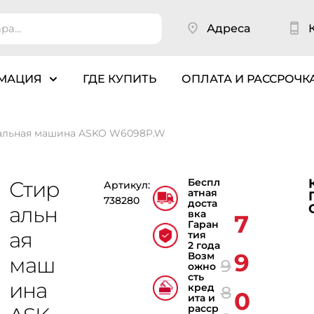
Адреса
МАЦИЯ
ГДЕ КУПИТЬ
ОПЛАТА И РАССРОЧК
альная машина ASKO W6098P.W
Беспл
Стир
Артикул:
атная
738280
доста
альн
вка
7
Гаран
ая
тия
2 года
9
Возм
маш
9
ожно
сть
ина
кред
8
0
ита и
расср