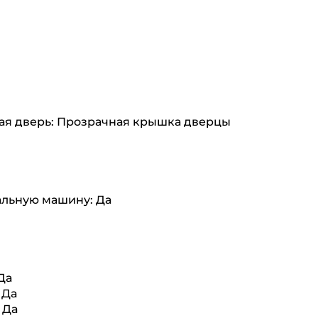
ая дверь: Прозрачная крышка дверцы
альную машину: Да
Да
 Да
 Да