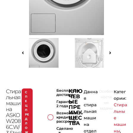
КЛЮ
Стира
Бесплатная
Данна
Особен
Катег
С
доставка
ЧЕВ
льная
П
ности
я
ории:
ЫЕ
Е
Гарантия
маши
не
стира
Стира
Ц
2 года
ПРЕ
на
заданы
П
льная
льны
ИМУ
Возможность
ASKO
РЕ
ЩЕС
кредита и
маши
е
Д
W208
рассрочки
ТВА
Л
на
маши
6C.W/
О
Сделано
отдел
ны
,
3 Steel
Ж
в