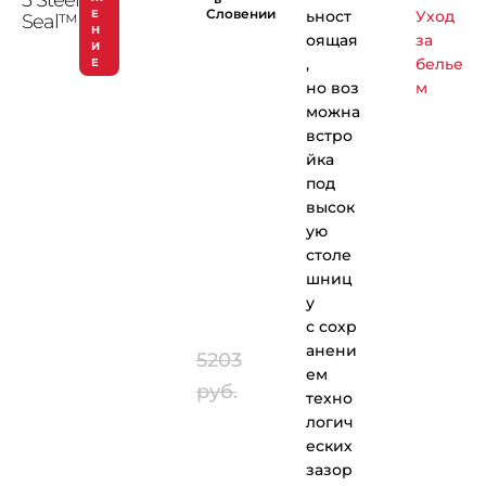
Словении
Е
ьност
Уход
Seal™
Н
оящая
за
И
,
белье
Е
но воз
м
можна
встро
йка
под
высок
ую
столе
шниц
у
с сохр
анени
5203
ем
руб.
техно
логич
еских
зазор