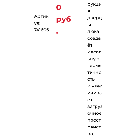
рукци
0
я
Артик
руб
дверц
ул:
ы
.
741606
люка
созда
ёт
идеал
ьную
герме
тично
сть
и увел
ичива
ет
загруз
очное
прост
ранст
во.