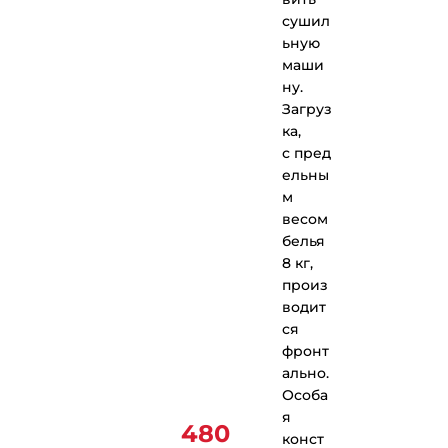
сушил
ьную
маши
ну.
Загруз
ка,
с пред
ельны
м
весом
белья
8 кг,
произ
водит
ся
фронт
ально.
Особа
я
480
конст