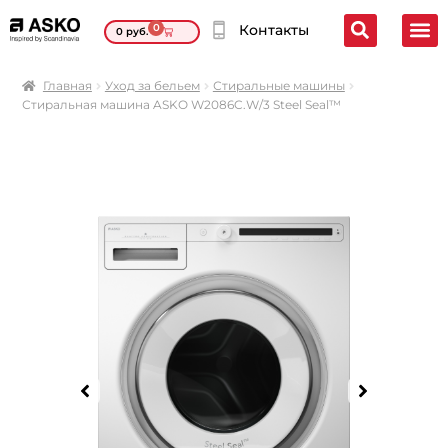
0
Контакты
0
руб.
Главная
Уход за бельем
Стиральные машины
Стиральная машина ASKO W2086C.W/3 Steel Seal™