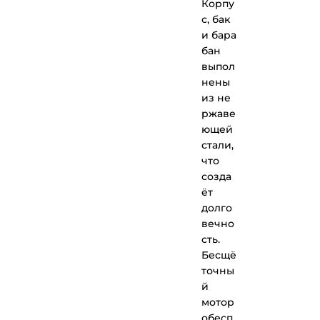
Корпу
с, бак
и бара
бан
выпол
нены
из не
ржаве
ющей
стали,
что
созда
ёт
долго
вечно
сть.
Бесщё
точны
й
мотор
обесп