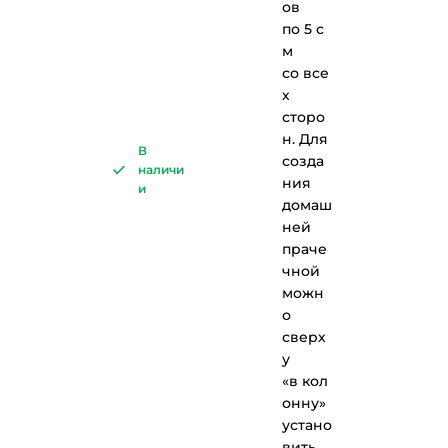
ов
по 5 с
м
со все
х
сторо
н. Для
В
созда
наличи
ния
и
домаш
ней
праче
чной
можн
о
сверх
у
«в кол
онну»
устано
вить