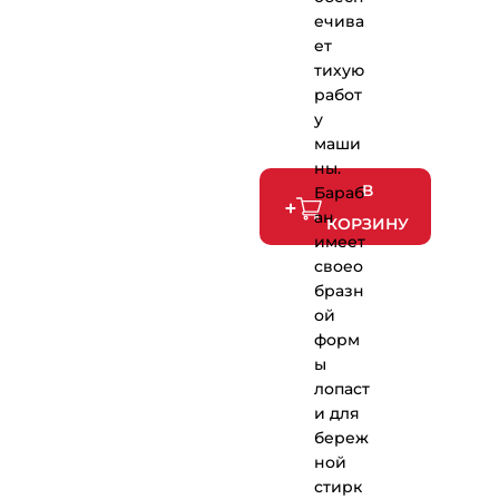
ечива
ет
тихую
работ
у
маши
ны.
В
Бараб
ан
КОРЗИНУ
имеет
своео
бразн
ой
форм
ы
лопаст
и для
береж
ной
стирк