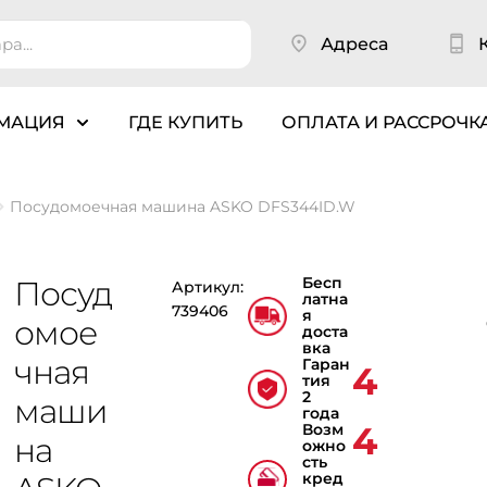
Адреса
МАЦИЯ
ГДЕ КУПИТЬ
ОПЛАТА И РАССРОЧК
Посудомоечная машина ASKO DFS344ID.W
Бесп
Посуд
Артикул:
латна
739406
я
омое
доста
вка
чная
Гаран
4
тия
2
маши
года
4
Возм
на
ожно
сть
кред