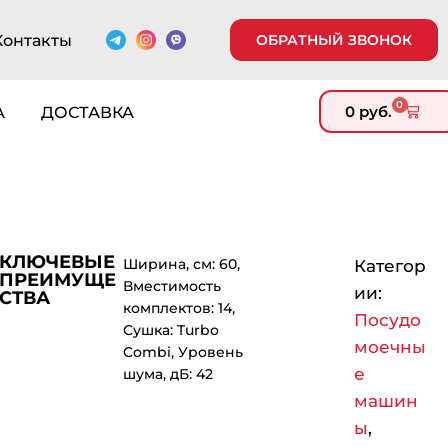
Контакты
ОБРАТНЫЙ ЗВОНОК
0
0
руб.
А
ДОСТАВКА
КЛЮЧЕВЫЕ
Ширина, см: 60,
Категор
ПРЕИМУЩЕ
Вместимость
ии:
СТВА
комплектов: 14,
Посудо
Сушка: Turbo
моечны
Combi, Уровень
е
шума, дБ: 42
машин
ы
,