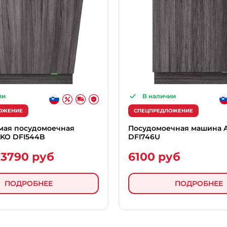
ии
В наличии
ОЖЕНИЕ
СПЕЦПРЕДЛОЖЕНИЕ
мая посудомоечная
Посудомоечная машина 
KO DFI544B
DFI746U
3790 руб
6100 руб
б
ПОДРОБНЕЕ
ПОДРОБНЕЕ