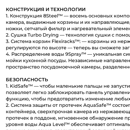
КОНСТРУКЦИЯ И ТЕХНОЛОГИИ
1. Конструкция 8Steel™ — восемь основных комп
камера, выдвижные корзины и их направляющие, 
ножки, сетчатый фильтр и нагревательный элемен
2. Сушка Turbo Drying — технология сушки с пом
3. Система корзин Flexiracks™: — корзины из н
регулируются по высоте — теперь вы сможете за
4. Распределение воды 9Spray™ — уникальная си
мойки кухонной посуды. Независимые направлен
пространство посудомоечной камеры, разделенно
БЕЗОПАСНОСТЬ
1. KidSafe™ — чтобы маленькие пальцы не запус
позволяет легко заблокировать панель управлени
функцию, чтобы предотвратить изменение любых
2. Система защиты от протечек AquaSafe™ состои
контейнера, сверхпрочная камера из нержавеющ
протечек в поддоне, мгновенное обнаружение пр
уровня воды Aqua Level™ обеспечивает оптималь