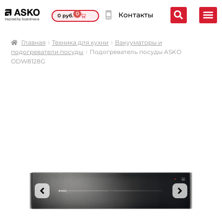
0
Контакты
0
руб.
Главная
Техника для кухни
Вакууматоры и
подогреватели посуды
Подогреватель посуды ASKO
ODW8128G