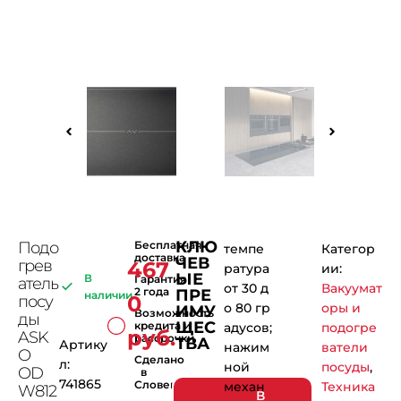
КЛЮ
Подо
Бесплатная
темпе
Категор
доставка
ЧЕВ
грев
467
ратура
ии:
ЫЕ
В
Гарантия
атель
от 30 д
Вакуумат
2 года
ПРЕ
наличии
0
посу
о 80 гр
оры и
ИМУ
Возможность
ды
ЩЕС
кредита и
адусов;
подогре
руб.
ASK
рассрочки
ТВА
Артику
нажим
ватели
O
Сделано
л:
ной
посуды
,
OD
в
741865
Словении
механ
Техника
W812
В