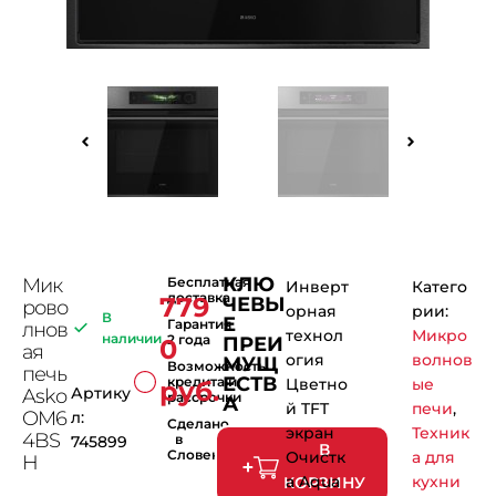
КЛЮ
Мик
Бесплатная
Инверт
Катего
доставка
779
ЧЕВЫ
рово
орная
рии:
В
Е
Гарантия
лнов
технол
Микро
наличии
2 года
ПРЕИ
0
ая
огия
волнов
МУЩ
Возможность
печь
ЕСТВ
кредита и
Цветно
ые
руб.
Артику
Asko
рассрочки
А
й TFT
печи
,
OM6
л:
Сделано
экран
Техник
4BS
в
745899
В
Словении
Очистк
а для
H
а Aqua
кухни
КОРЗИНУ