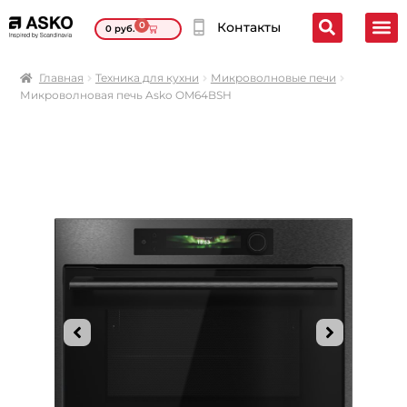
0
Контакты
0
руб.
Главная
Техника для кухни
Микроволновые печи
Микроволновая печь Asko OM64BSH