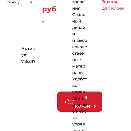
товле
Техника
2FBG1
и
руб
ния.
для кухни
Стиль
.
ный
дизай
н
и высо
кокаче
Артик
ствен
ул:
ные
745337
матер
иалы.
Удобст
во
управ
В
ления
и возм
КОРЗИНУ
ожнос
ть
управ
ления