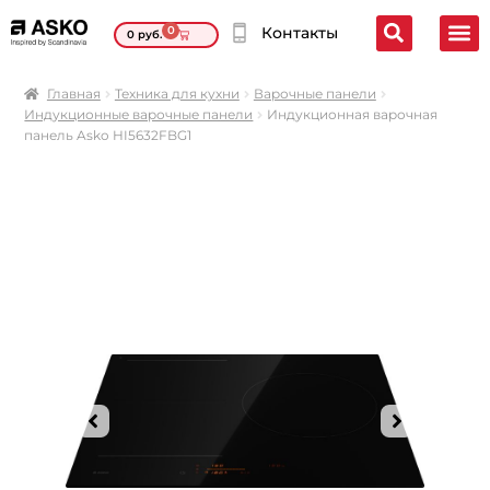
0
Контакты
0
руб.
Главная
Техника для кухни
Варочные панели
Индукционные варочные панели
Индукционная варочная
панель Asko HI5632FBG1