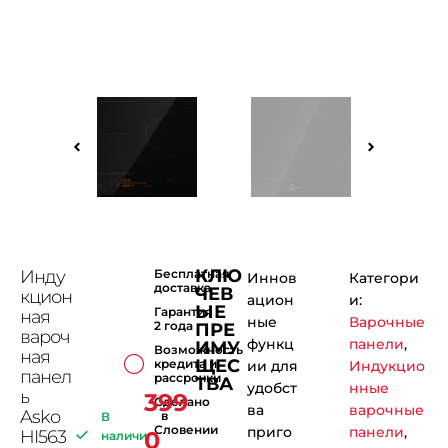
КЛЮ
Инду
Бесплатная
Иннов
Категори
доставка
ЧЕВ
кцион
ацион
и:
ЫЕ
Гарантия
ная
ные
Варочные
2 года
ПРЕ
вароч
функц
панели
,
ИМУ
Возможность
ная
ЩЕС
кредита и
ии для
Индукцио
панел
рассрочки
ТВА
удобст
нные
ь
399
Сделано
ва
варочные
Asko
в
В
Словении
приго
панели
,
0
HI563
наличи