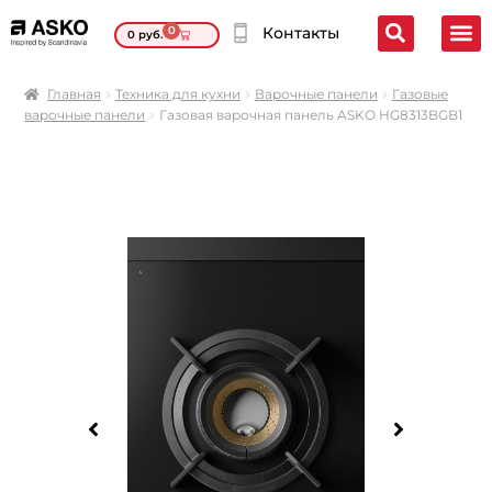
0
Контакты
0
руб.
Главная
Техника для кухни
Варочные панели
Газовые
варочные панели
Газовая варочная панель ASKO HG8313BGB1