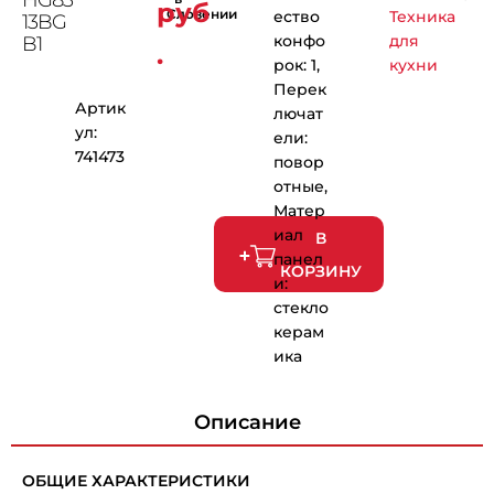
руб
Словении
ество
Техника
13BG
конфо
для
B1
.
рок: 1,
кухни
Перек
Артик
лючат
ул:
ели:
741473
повор
отные,
Матер
иал
В
панел
КОРЗИНУ
и:
стекло
керам
ика
Описание
ОБЩИЕ ХАРАКТЕРИСТИКИ