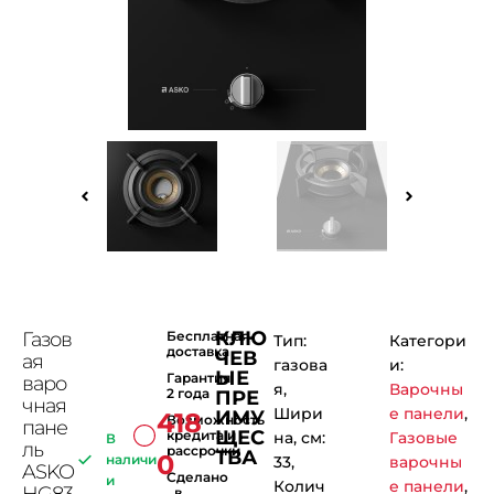
КЛЮ
Газов
Бесплатная
Тип:
Категори
доставка
ЧЕВ
ая
газова
и:
ЫЕ
Гарантия
варо
я,
Варочны
2 года
ПРЕ
чная
Шири
е панели
,
ИМУ
418
Возможность
пане
ЩЕС
кредита и
на, см:
Газовые
В
ль
рассрочки
ТВА
0
наличи
33,
варочны
ASKO
Сделано
и
Колич
е панели
,
HG83
в