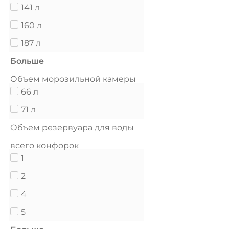
141 л
160 л
187 л
Больше
Объем морозильной камеры
66 л
71 л
Объем резервуара для воды
всего конфорок
1
2
4
5