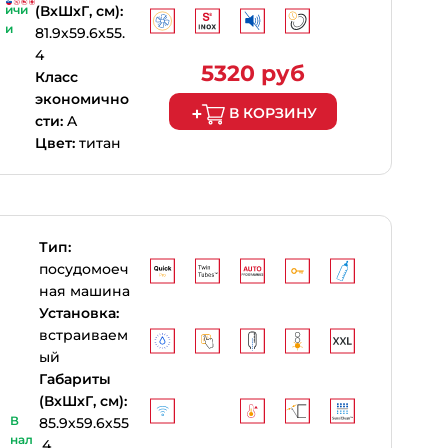
ичи
(ВхШхГ, см):
и
81.9х59.6х55.
4
5320 руб
Класс
экономично
В КОРЗИНУ
сти:
A
Цвет:
титан
Тип:
посудомоеч
ная машина
Установка:
встраиваем
ый
Габариты
(ВхШхГ, см):
В
85.9х59.6х55
нал
.4