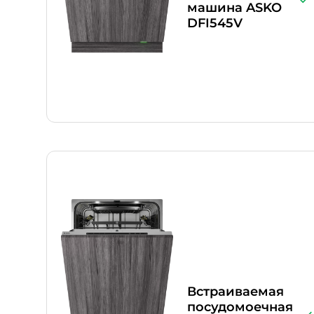
машина ASKO
DFI545V
Встраиваемая
посудомоечная