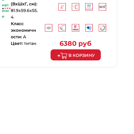
(ВхШхГ, см):
нал
81.9х59.6х55.
ичи
и
4
Класс
экономичн
ости:
A
6380 руб
Цвет:
титан
В КОРЗИНУ