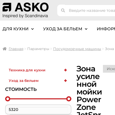
ДЛЯ КУХНИ
УХОД ЗА БЕЛЬЕМ
ИНФОР
Главная
Параметры
Посудомоечные машины
Зона
Зона
+
Техника для кухни
усиле
+
Уход за бельем
нной
СТОИМОСТЬ
мойки
Power
Zone
JetSpr