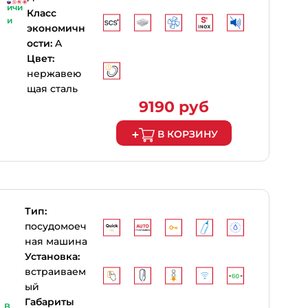
ичи
Класс
и
экономичн
ости:
A
Цвет:
нержавею
щая сталь
9190 руб
В КОРЗИНУ
Тип:
посудомоеч
ная машина
Установка:
встраиваем
ый
Габариты
В