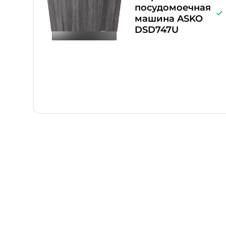
посудомоечная
машина ASKO
DSD747U