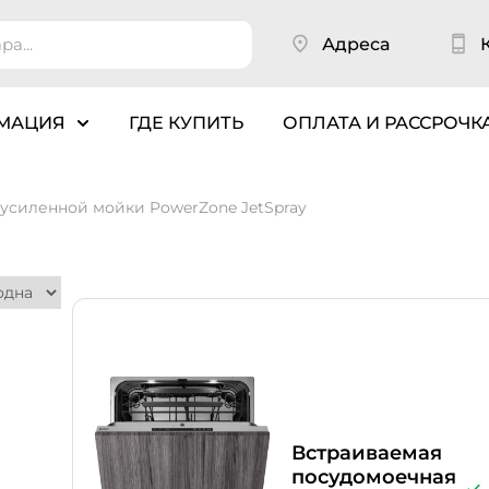
Адреса
МАЦИЯ
ГДЕ КУПИТЬ
ОПЛАТА И РАССРОЧК
 усиленной мойки PowerZone JetSpray
Встраиваемая
посудомоечная