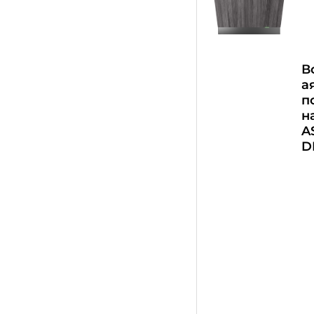
В
а
п
н
A
D