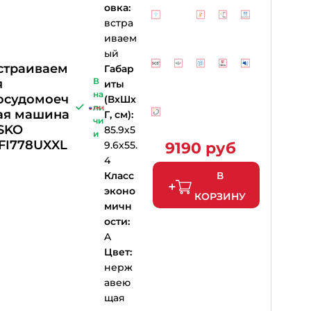
овка:
встра
иваем
ый
страиваем
Габар
В
я
иты
на
осудомоеч
(ВхШх
ли
ая машина
Г, см):
чи
SKO
85.9х5
и
FI778UXXL
9.6х55.
9190 руб
4
Класс
В
эконо
КОРЗИНУ
мичн
ости:
A
Цвет:
нерж
авею
щая