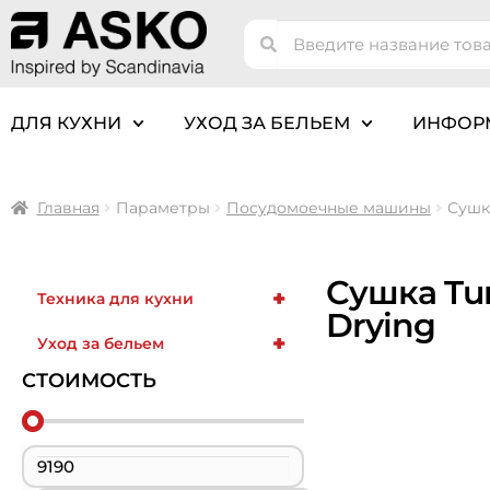
ДЛЯ КУХНИ
УХОД ЗА БЕЛЬЕМ
ИНФОР
Главная
Параметры
Посудомоечные машины
Сушк
Сушка Tu
+
Техника для кухни
Drying
+
Уход за бельем
СТОИМОСТЬ