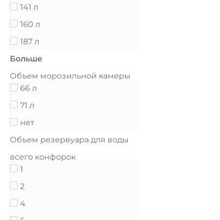
141 л
160 л
187 л
Больше
Объем морозильной камеры
66 л
71 л
нет
Объем резервуара для воды
всего конфорок
1
2
4