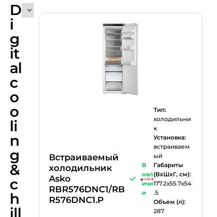
D
i
g
it
al
c
o
o
Тип:
холодильни
li
к
n
Установка:
встраиваем
g
Встраиваемый
ый
&
В
Габариты
холодильник
нал
(ВхШхГ, см):
Asko
c
ичи
177.2х55.7х54
RBR576DNC1/RB
и
.5
h
R576DNC1.P
Объем (л):
ill
287