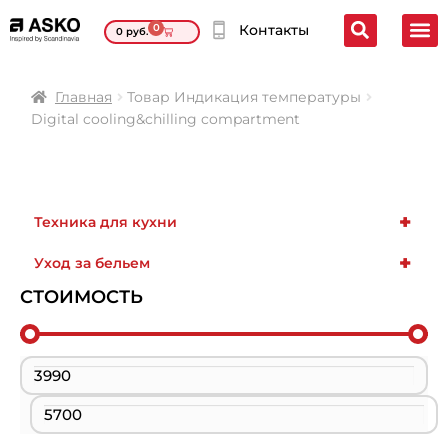
0
Контакты
0
руб.
Главная
Товар Индикация температуры
Digital cooling&chilling compartment
+
Техника для кухни
+
Уход за бельем
СТОИМОСТЬ