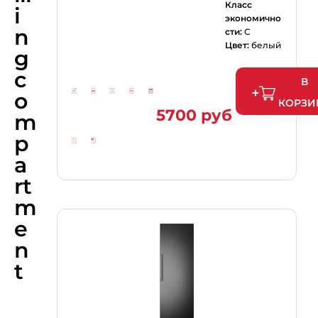
Класс
i
экономично
n
сти:
C
Цвет:
белый
g
c
В
o
КОРЗИ
5700 руб
m
p
a
rt
m
e
n
t