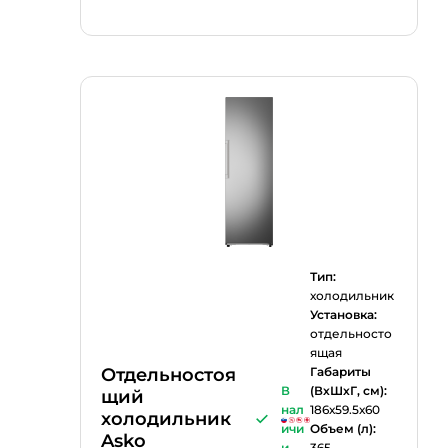
Тип:
холодильник
Установка:
отдельносто
ящая
Отдельностоя
Габариты
В
(ВхШхГ, см):
щий
нал
186х59.5х60
холодильник
ичи
Объем (л):
Asko
и
365