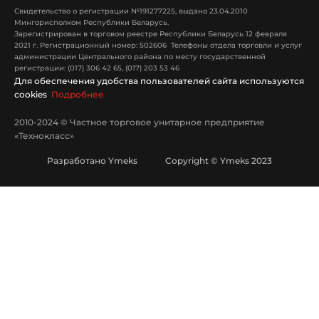
Свидетельство о регистрации №191277225, выдано 23.04.2010
Мингорисполком Республики Беларусь.
Зарегистрирован в торговом реестре Республики Беларусь 12 февраля
2021 г. Регистрационный номер: 502606 Телефоны отдела торговли и услуг
администрации Центрального района по месту государственной
регистрации: (017) 306 42 65, (017) 203 53 46
Для обеспечения удобства пользователей сайта используются
cookies
Подробнее
2010-2024 © Частное торговое унитарное предприятие
«Технокласс»
Разработано Ymeks Copyright © Ymeks 2023