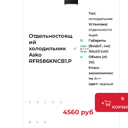
Тип:
холодильник
Установка:
отдельносто
Отдельностоящ
ящая
В
Габариты
ий
нал
(ВхШхГ, см):
холодильник
ичи
186х59.5х60
Asko
и
Объем (л):
RFR586KNCB1.P
365
Класс
экономичнос
ти:
A++
Цвет:
черный
В
КОРЗИ
4560 руб