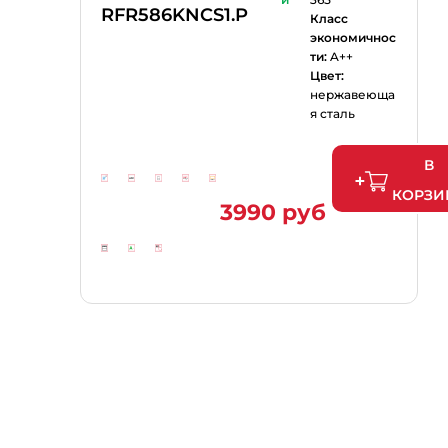
RFR586KNCS1.P
Класс
экономичнос
ти:
A++
Цвет:
нержавеюща
я сталь
В
КОРЗИ
3990 руб