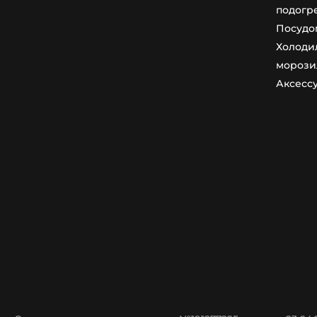
подогр
Посудо
Холоди
морози
Аксесс