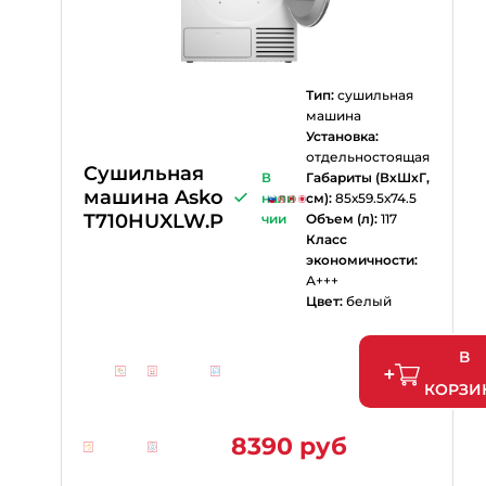
Тип:
сушильная
машина
Установка:
отдельностоящая
Сушильная
В
Габариты (ВхШхГ,
машина Asko
нали
см):
85х59.5х74.5
T710HUXLW.P
чии
Объем (л):
117
Класс
экономичности:
А+++
Цвет:
белый
В
КОРЗИ
8390 руб