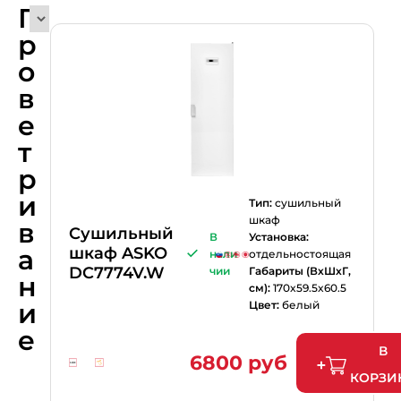
П
р
о
в
е
т
р
и
Тип:
сушильный
шкаф
в
Cушильный
В
Установка:
а
шкаф ASKO
нали
отдельностоящая
DC7774V.W
чии
Габариты (ВхШхГ,
н
см):
170x59.5x60.5
и
Цвет:
белый
е
В
6800 руб
КОРЗИ