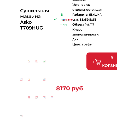
Установка:
отдельностоящая
Сушильная
В
Габариты (ВхШхГ,
машина
нали
см):
85х59.5х63
Asko
чии
Объем (л):
117
T709HUG
Класс
экономичности:
A++
Цвет:
графит
В
КОРЗИ
8170 руб