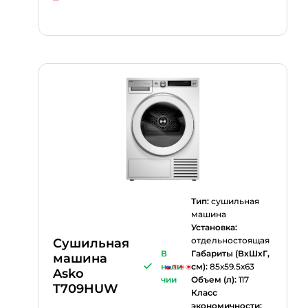
Тип:
сушильная
машина
Установка:
отдельностоящая
Сушильная
В
Габариты (ВхШхГ,
машина
нали
см):
85х59.5х63
Asko
чии
Объем (л):
117
T709HUW
Класс
экономичности: