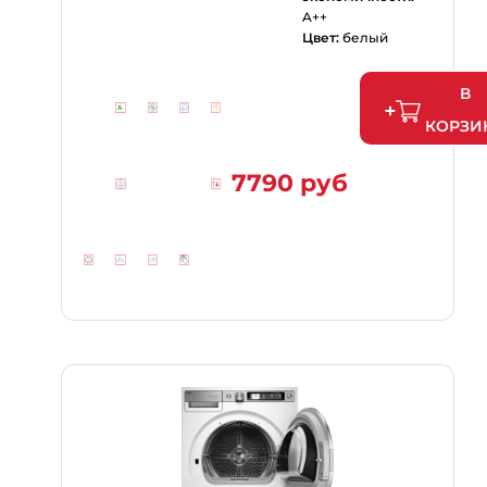
A++
Цвет:
белый
В
КОРЗИ
7790 руб