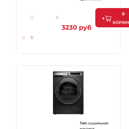
В
КОРЗИ
3230 руб
Тип:
сушильная
машина