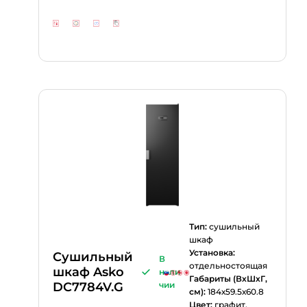
Тип:
сушильный
шкаф
Установка:
Сушильный
В
отдельностоящая
шкаф Asko
нали
Габариты (ВхШхГ,
DC7784V.G
чии
см):
184х59.5х60.8
Цвет:
графит,