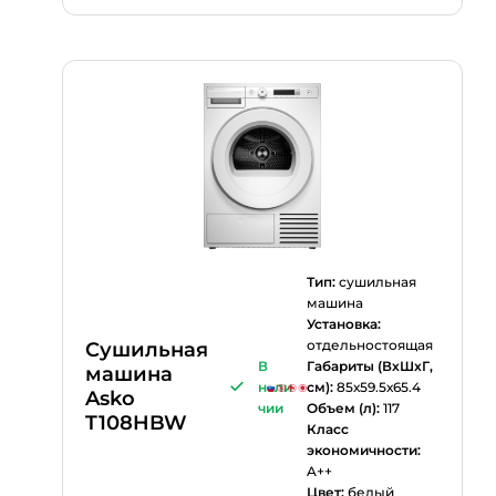
Тип:
сушильная
машина
Установка:
отдельностоящая
Сушильная
В
Габариты (ВхШхГ,
машина
нали
см):
85х59.5х65.4
Asko
чии
Объем (л):
117
T108HBW
Класс
экономичности:
A++
Цвет:
белый