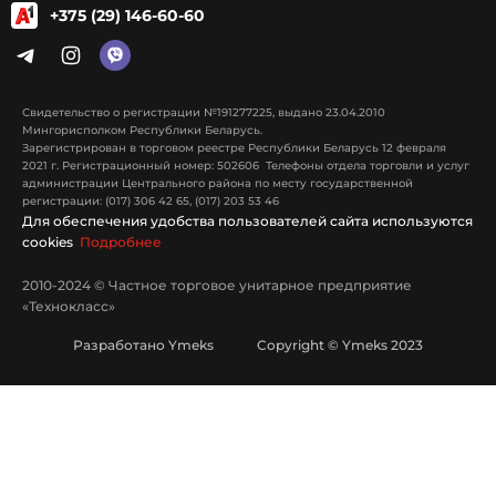
+375 (29) 146-60-60
Свидетельство о регистрации №191277225, выдано 23.04.2010
Мингорисполком Республики Беларусь.
Зарегистрирован в торговом реестре Республики Беларусь 12 февраля
2021 г. Регистрационный номер: 502606 Телефоны отдела торговли и услуг
администрации Центрального района по месту государственной
регистрации: (017) 306 42 65, (017) 203 53 46
Для обеспечения удобства пользователей сайта используются
cookies
Подробнее
2010-2024 © Частное торговое унитарное предприятие
«Технокласс»
Разработано Ymeks Copyright © Ymeks 2023